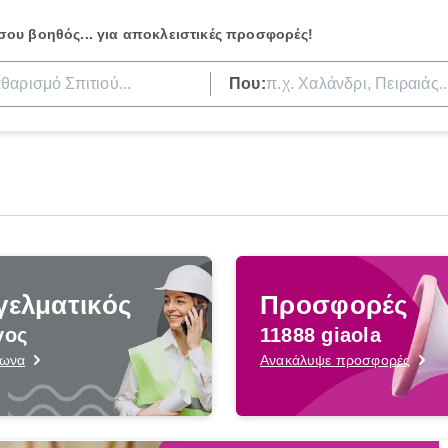
ου βοηθός...
για αποκλειστικές προσφορές!
Που:
γελματικός
Προσφορές
γος
11888 giaola
φωνα
Ανακάλυψε προσφορές