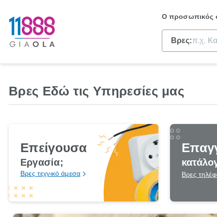
Ο προσωπικός σ
Βρες:
Βρες Εδώ τις Υπηρεσίες μας
Επείγουσα
Επαγ
Εργασία;
κατάλο
Βρες τεχνικό άμεσα
Βρες τηλέ