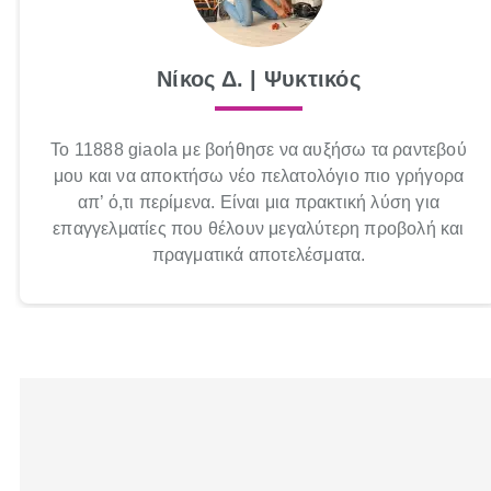
Νίκος Δ. | Ψυκτικός
Το 11888 giaola με βοήθησε να αυξήσω τα ραντεβού
μου και να αποκτήσω νέο πελατολόγιο πιο γρήγορα
απ’ ό,τι περίμενα. Είναι μια πρακτική λύση για
επαγγελματίες που θέλουν μεγαλύτερη προβολή και
πραγματικά αποτελέσματα.