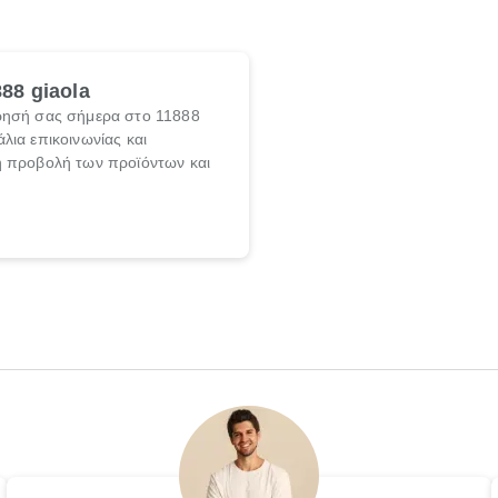
88 giaola
ίρησή σας σήμερα στο 11888
λια επικοινωνίας και
η προβολή των προϊόντων και