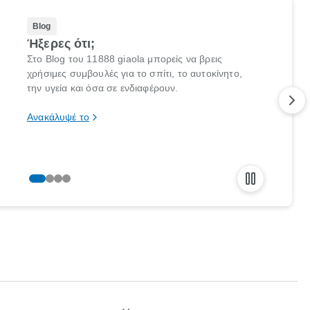
Blog
Ήξερες ότι;
Στο Blog του 11888 giaola μπορείς να βρεις
χρήσιμες συμβουλές για το σπίτι, το αυτοκίνητο,
την υγεία και όσα σε ενδιαφέρουν.
Ανακάλυψέ το