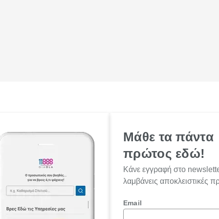
Μάθε τα πάντα
πρώτος εδώ!
Κάνε εγγραφή στο newslette
λαμβάνεις αποκλειστικές π
Email