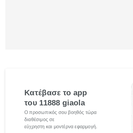
Κατέβασε το app
του 11888 giaola
Ο προσωπικός σου βοηθός τώρα
διαθέσιμος σε
εύχρηστη και μοντέρνα εφαρμογή.