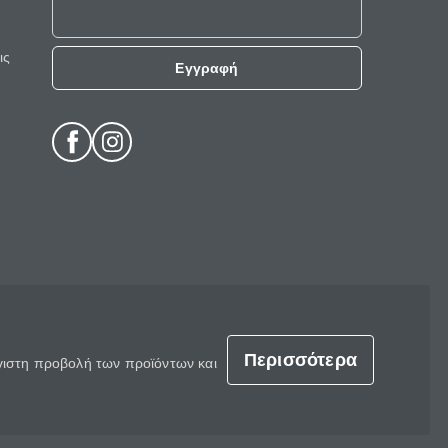
ις
Εγγραφή
Περισσότερα
έγιστη προβολή των προϊόντων και