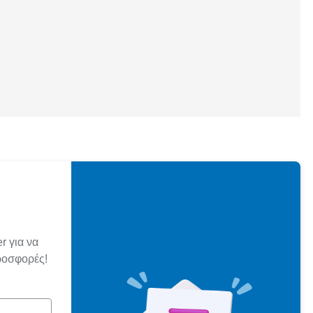
r για να
ροσφορές!