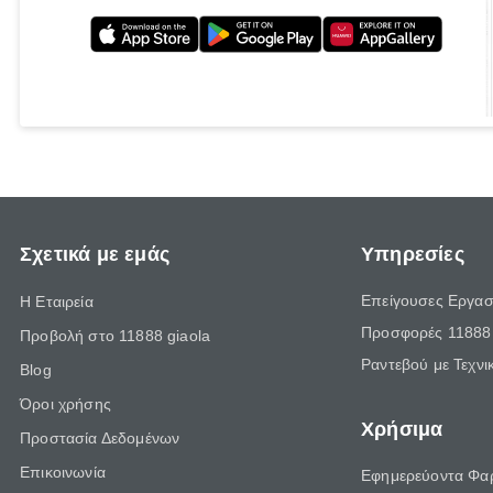
Σχετικά με εμάς
Υπηρεσίες
Επείγουσες Εργασ
Η Εταιρεία
Προσφορές 11888 
Προβολή στο 11888 giaola
Ραντεβού με Τεχνι
Blog
Όροι χρήσης
Χρήσιμα
Προστασία Δεδομένων
Επικοινωνία
Εφημερεύοντα Φα