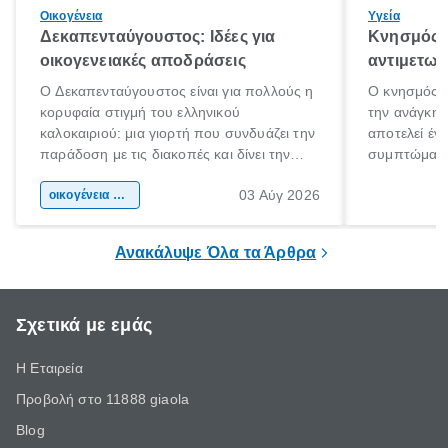
Οικογένεια
Υγεία
Δεκαπενταύγουστος: Ιδέες για
Κνησμός: 
οικογενειακές αποδράσεις
αντιμετωπ
Ο Δεκαπενταύγουστος είναι για πολλούς η
Ο κνησμός ε
κορυφαία στιγμή του ελληνικού
την ανάγκη 
καλοκαιριού: μια γιορτή που συνδυάζει την
αποτελεί έν
παράδοση με τις διακοπές και δίνει την
συμπτώματα
αφορμή για ταξίδια σε κάθε γωνιά της
άνθρωποι κά
03 Αύγ 2026
χώρας. Είτε πρόκειται για λίγες μέρες
οικογένεια & παιδί
πληροφορίες 
ξεγνοιασιάς είτε για μια σύντομη εξόρμηση.
καθώς μπορε
επιμένει για
Ανακάλυψε Όλα τα Άρθρα
Σχετικά με εμάς
Η Εταιρεία
Προβολή στο 11888 giaola
Blog