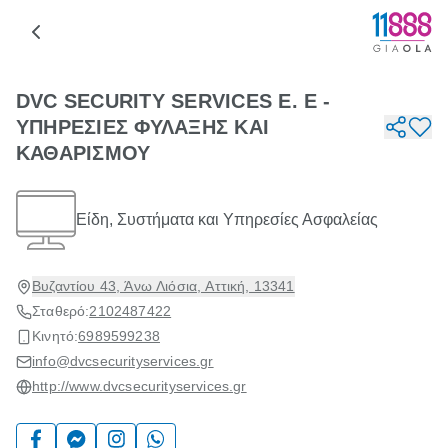
DVC SECURITY SERVICES Ε. Ε -
ΥΠΗΡΕΣΙΕΣ ΦΥΛΑΞΗΣ ΚΑΙ
ΚΑΘΑΡΙΣΜΟΥ
Είδη, Συστήματα και Υπηρεσίες Ασφαλείας
Βυζαντίου 43, Άνω Λιόσια, Αττική, 13341
Σταθερό:
2102487422
Κινητό:
6989599238
info@dvcsecurityservices.gr
http://www.dvcsecurityservices.gr