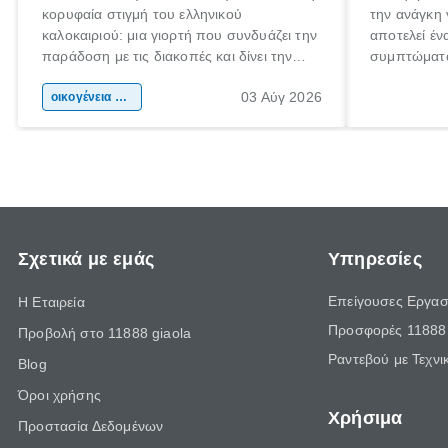
κορυφαία στιγμή του ελληνικού
την ανάγκη 
καλοκαιριού: μια γιορτή που συνδυάζει την
αποτελεί έν
παράδοση με τις διακοπές και δίνει την
συμπτώματα
αφορμή για ταξίδια σε κάθε γωνιά της
άνθρωποι κά
03 Αύγ 2026
χώρας. Είτε πρόκειται για λίγες μέρες
οικογένεια & παιδί
πληροφορίες
ξεγνοιασιάς είτε για μια σύντομη εξόρμηση.
καθώς μπορε
επιμένει γι
Σχετικά με εμάς
Υπηρεσίες
Επείγουσες Εργασ
Η Εταιρεία
Προσφορές 11888 
Προβολή στο 11888 giaola
Ραντεβού με Τεχνι
Blog
Όροι χρήσης
Χρήσιμα
Προστασία Δεδομένων