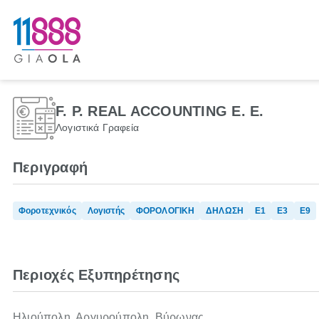
F. P. REAL ACCOUNTING Ε. Ε.
Λογιστικά Γραφεία
Περιγραφή
Φοροτεχνικός
Λογιστής
ΦΟΡΟΛΟΓΙΚΗ
ΔΗΛΩΣΗ
Ε1
Ε3
Ε9
Περιοχές Εξυπηρέτησης
Ηλιούπολη, Αργυρούπολη, Βύρωνας