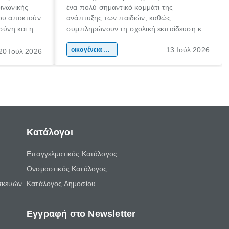
οινωνικής
ένα πολύ σημαντικό κομμάτι της
που αποκτούν
ανάπτυξης των παιδιών, καθώς
σύνη και η
συμπληρώνουν τη σχολική εκπαίδευση και
ιδιαίτερα
συμβάλλουν ουσιαστικά στη διαμόρφωση
13 Ιούλ 2026
κάθε
της προσωπικότητας, της κοινωνικότητας
οικογένεια & παιδί
20 Ιούλ 2026
ται από
και των δεξιοτήτων τους. Δεν είναι απλώς
ώσεις.
ένας τρόπος για να περνάει το παιδί τον
ελεύθερο χρόνο του.
Κατάλογοι
Επαγγελματικός Κατάλογος
Ονομαστικός Κατάλογος
σκευών
Κατάλογος Δημοσίου
Εγγραφή στο Newsletter