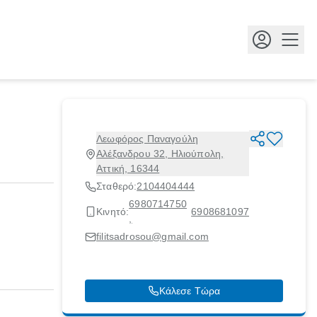
Κουμ
Λεωφόρος Παναγούλη
Αλέξανδρου 32, Ηλιούπολη,
Αττική, 16344
Σταθερό:
2104404444
6980714750
Κινητό:
6908681097
,
filitsadrosou@gmail.com
Κάλεσε Τώρα