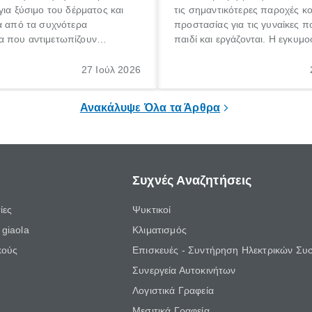
για ξύσιμο του δέρματος και
τις σημαντικότερες παροχές κ
α από τα συχνότερα
προστασίας για τις γυναίκες 
 που αντιμετωπίζουν
παιδί και εργάζονται. Η εγκυμο
θε ηλικίας. Πολλοί αναζητούν
γέννηση ενός παιδιού είναι μια 
 για το «κνησμός τι είναι»,
σημαντική περίοδος στη ζωή 
27 Ιούλ 2026
ί να εμφανιστεί ξαφνικά ή να
οικογένειας, η οποία συνοδεύε
α μεγάλο χρονικό διάστημα.
αυξημένες ανάγκες και υποχρε
Ανακάλυψε Όλα τα Άρθρα
Συχνές Αναζητήσεις
ίες
Ψυκτικοί
giaola
Κλιματισμός
κούς
Επισκευές - Συντήρηση Ηλεκτρικών Συ
Συνεργεία Αυτοκινήτων
Λογιστικά Γραφεία
Μεσιτικά Γραφεία