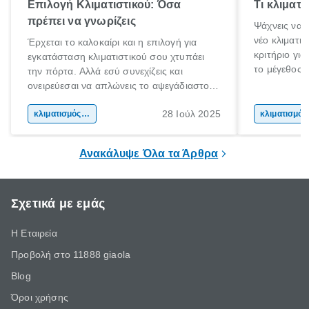
Επιλογή Κλιματιστικού: Όσα
Τι κλιματ
πρέπει να γνωρίζεις
Ψάχνεις να 
νέο κλιματι
Έρχεται το καλοκαίρι και η επιλογή για
κριτήριο για
εγκατάσταση κλιματιστικού σου χτυπάει
το μέγεθος 
την πόρτα. Αλλά εσύ συνεχίζεις και
για το μέγεθ
ονειρεύεσαι να απλώνεις το αψεγάδιαστο
με τις συνθ
κορμί σου στη παραλία. Μέχρι τις διακοπές
μόνο στις φυ
28 Ιούλ 2025
όμως τι γίνεται;
κλιματισμός σπιτιού
κλι
συσκευής. Α
ικανότητα ψ
Ανακάλυψε Όλα τα Άρθρα
Σχετικά με εμάς
Η Εταιρεία
Προβολή στο 11888 giaola
Blog
Όροι χρήσης