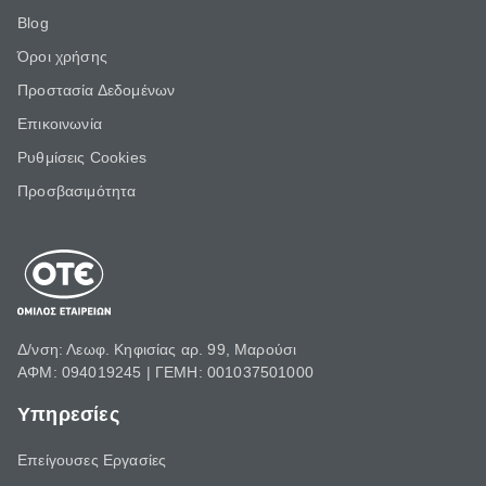
Blog
Όροι χρήσης
Προστασία Δεδομένων
Επικοινωνία
Ρυθμίσεις Cookies
Προσβασιμότητα
Δ/νση: Λεωφ. Κηφισίας αρ. 99, Μαρούσι
ΑΦΜ: 094019245 | ΓΕΜΗ: 001037501000
Υπηρεσίες
Επείγουσες Εργασίες