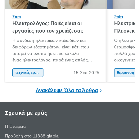
Σπίτι
Σπίτι
Ηλεκτρολόγος: Ποιές είναι οι
Ηλεκτρικό
εργασίες που τον χρειάζεσαι;
Πλεονεκτή
Η σύνδεση ηλεκτρικών καλωδίων και
Ο ηλεκτρικό
διαφόρων εξαρτημάτων, είναι κάτι που
θερμοσίφωνα
μπορεί να υλοποιήσει πιο εύκολα
πολλά χρόνι
ένας ηλεκτρολόγος, παρά ένας απλός
οικογένειες
άνθρωπος. Τα ηλεκτρικά συστήματα είναι
χαρακτηριστ
15 Σεπ 2025
περίπλοκα και επικίνδυνα. Αν έχεις στο νου
τεχνικές εργασίες
θέρμανσης ν
θέρμαν
σου να πραγματοποιήσεις ηλεκτρικές
εμφάνιση κα
εργασίες στο χώρο σου, η πρόσληψη ενός
ηλιακού ήρθ
Ανακάλυψε Όλα τα Άρθρα
ηλεκτρολόγου είναι πιθανόν απαραίτητη.
Σχετικά με εμάς
Η Εταιρεία
Προβολή στο 11888 giaola