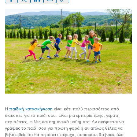
Η
παιδική κατασκήνωση
είναι κάτι πολύ περισσότερο από
διακοπές για το παιδί σου. Είναι μια εμπειρία ζωής, γεμάτη
περιπέτειες, φιλίες και σημαντικά μαθήματα. Αν σκέφτεσαι να
γράψεις το παιδί σου για πρώτη φορά ή αν απλώς θέλεις να
βεβαιωθείς ότι θα περάσει υπέροχα, παρακάτω θα βρεις όλα