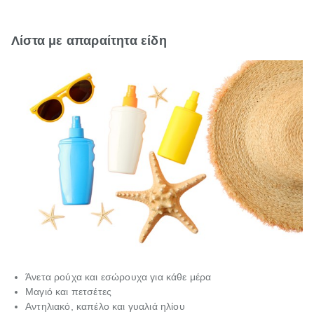
Λίστα με απαραίτητα είδη
Άνετα ρούχα και εσώρουχα για κάθε μέρα
Μαγιό και πετσέτες
Αντηλιακό, καπέλο και γυαλιά ηλίου