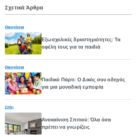
Σχετικά Άρθρα
Οικογένεια
Εξωσχολικές δραστηριότητες: Τα
οφέλη τους για τα παιδιά
Οικογένεια
Παιδικό Πάρτι: Ο Δικός σου οδηγός
για μια μοναδική εμπειρία
Σπίτι
Ανακαίνιση Σπιτιού: Όλα όσα
πρέπει να γνωρίζεις