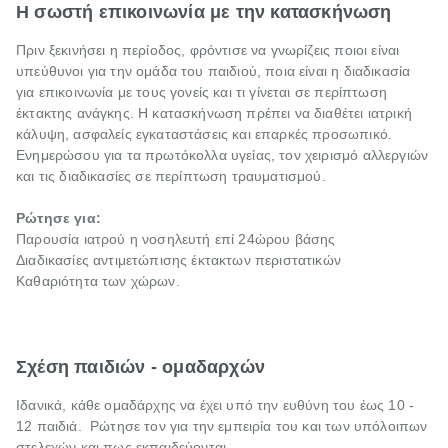
Η σωστή επικοινωνία με την κατασκήνωση
Πριν ξεκινήσει η περίοδος, φρόντισε να γνωρίζεις ποιοι είναι
υπεύθυνοι για την ομάδα του παιδιού, ποια είναι η διαδικασία
για επικοινωνία με τους γονείς και τι γίνεται σε περίπτωση
έκτακτης ανάγκης. Η κατασκήνωση πρέπει να διαθέτει ιατρική
κάλυψη, ασφαλείς εγκαταστάσεις και επαρκές προσωπικό.
Ενημερώσου για τα πρωτόκολλα υγείας, τον χειρισμό αλλεργιών
και τις διαδικασίες σε περίπτωση τραυματισμού.
Ρώτησε για:
Παρουσία ιατρού η νοσηλευτή επί 24ώρου βάσης
Διαδικασίες αντιμετώπισης έκτακτων περιστατικών
Καθαριότητα των χώρων.
Σχέση παιδιών - ομαδαρχών
Ιδανικά, κάθε ομαδάρχης να έχει υπό την ευθύνη του έως 10 -
12 παιδιά. Ρώτησε τον για την εμπειρία του και των υπόλοιπων
στελεχών και πως εκπαιδεύονται.