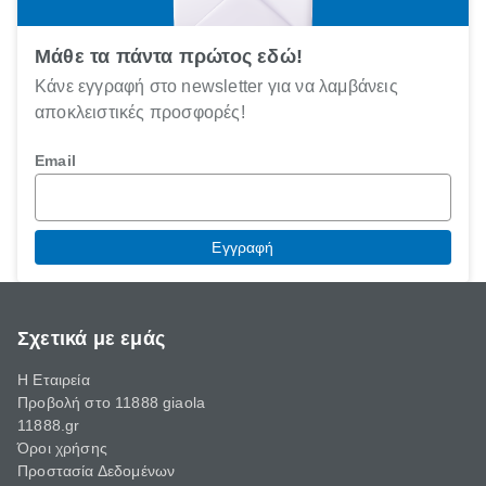
Μάθε τα πάντα πρώτος εδώ!
Κάνε εγγραφή στο newsletter για να λαμβάνεις
αποκλειστικές προσφορές!
Email
Εγγραφή
Σχετικά με εμάς
Η Εταιρεία
Προβολή στο 11888 giaola
11888.gr
Όροι χρήσης
Προστασία Δεδομένων