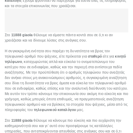
κατάλογο
, έχουμε φροντίσει να παρέχουμε για εσένα όλες τις πληροφορίες
και τα στοιχεία επικοινωνίας που χρειάζεσαι.
Στο
11888 giaola
θέλουμε να είμαστε πάντα κοντά σου σε ό,τι κι αν
χρειάζεσαι και να δίνουμε λύσεις στις ανάγκες σου.
Η συγκεκριμένη ενότητα σου παρέχει τη δυνατότητα να βρεις τον
τηλεφωνικό αριθμό που ψάχνεις, είτε πρόκειται για
σταθερό
είτε για
κινητό
τηλέφωνο
, καταχωρώντας απλά και εύκολα το ονοματεπώνυμο του
κατόχου που σε ενδιαφέρει, καθώς και την περιοχή στα αντίστοιχα πεδία
αναζήτησης. Με την προϋπόθεση ότι ο αριθμός τηλεφώνου που αναζητάς
δεν ανήκει στους μη ανακοινώσιμους αριθμούς, η συγκεκριμένη αναζήτηση
σου δίνει τη δυνατότητα να βρεις άμεσα και εύκολα τον τηλεφωνικό αριθμό
που σε ενδιαφέρει, καθώς επίσης και την αναλυτική διεύθυνση του κατόχου.
Με αυτόν τον τρόπο κάνουμε την επικοινωνία σου ακόμη πιο εύκολη και πιο
γρήγορη, καθώς μπορείς όποτε επιθυμείς, να πραγματοποιείς αναζήτηση
τηλεφωνικού αριθμού και να βρίσκεις τα στοιχεία που ψάχνεις, μέσα από τις
πληροφορίες του
τηλεφωνικού καταλόγου
μας.
Στο
11888 giaola
θέλουμε να κάνουμε πιο εύκολη και πιο ευχάριστη την
καθημερινότητά σου και γι’ αυτό σου προσφέρουμε τις κατάλληλες
υπηρεσίες, που ανταποκρίνονται απευθείας στις ανάγκες σου και σε ό,τι