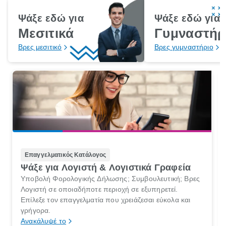
Ψάξε εδώ για
Ψάξε εδώ για
Μεσιτικά
Γυμναστήρ
Βρες μεσιτικό
Βρες γυμναστήριο
Επαγγελματικός Κατάλογος
Ψάξε για Λογιστή & Λογιστικά Γραφεία
Υποβολή Φορολογικής Δήλωσης; Συμβουλευτική; Βρες
Λογιστή σε οποιαδήποτε περιοχή σε εξυπηρετεί.
Επίλεξε τον επαγγελματία που χρειάζεσαι εύκολα και
γρήγορα.
Ανακάλυψέ το