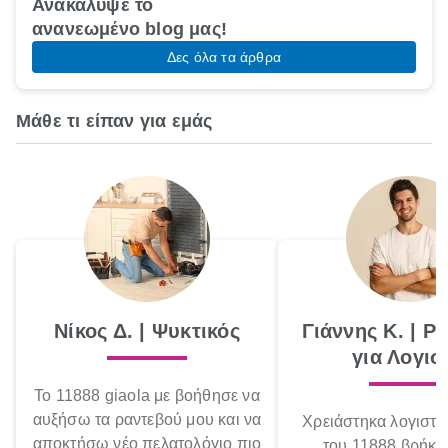
Ανακάλυψε το
ανανεωμένο blog μας!
Δες όλα τα άρθρα
Μάθε τι είπαν για εμάς
Νίκος Δ. | Ψυκτικός
Γιάννης Κ. | Ρ
για Λογισ
Το 11888 giaola με βοήθησε να
αυξήσω τα ραντεβού μου και να
Χρειάστηκα λογιστή
αποκτήσω νέο πελατολόγιο πιο
του 11888 βρήκα