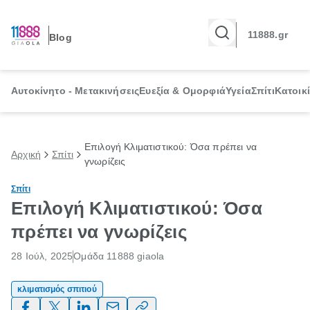
11888.gr
Blog
Αυτοκίνητο - Μετακινήσεις
Ευεξία & Ομορφιά
Υγεία
Σπίτι
Κατοικ
Επιλογή Κλιματιστικού: Όσα πρέπει να
Αρχική
Σπίτι
γνωρίζεις
Σπίτι
Επιλογή Κλιματιστικού: Όσα
πρέπει να γνωρίζεις
28 Ιούλ, 2025
Ομάδα 11888 giaola
κλιματισμός σπιτιού