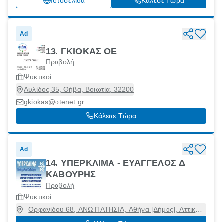
Ιστοσελίδα
Κάλεσε Τώρα
Ad
13. ΓΚΙΟΚΑΣ ΟΕ
Προβολή
Ψυκτικοί
Αυλίδος 35, Θήβα, Βοιωτία, 32200
gkiokas@otenet.gr
Κάλεσε Τώρα
Ad
14. ΥΠΕΡΚΛΙΜΑ - ΕΥΑΓΓΕΛΟΣ Δ
ΚΑΒΟΥΡΗΣ
Προβολή
Ψυκτικοί
Ορφανίδου 68, ΑΝΩ ΠΑΤΗΣΙΑ, Αθήνα [Δήμος], Αττική,
11141