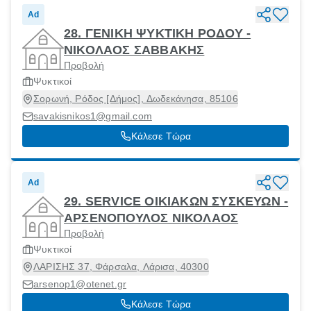
Ad
28. ΓΕΝΙΚΗ ΨΥΚΤΙΚΗ ΡΟΔΟΥ -
ΝΙΚΟΛΑΟΣ ΣΑΒΒΑΚΗΣ
Προβολή
Ψυκτικοί
Σορωνή, Ρόδος [Δήμος], Δωδεκάνησα, 85106
savakisnikos1@gmail.com
Κάλεσε Τώρα
Ad
29. SERVICE ΟΙΚΙΑΚΩΝ ΣΥΣΚΕΥΩΝ -
ΑΡΣΕΝΟΠΟΥΛΟΣ ΝΙΚΟΛΑΟΣ
Προβολή
Ψυκτικοί
ΛΑΡΙΣΗΣ 37, Φάρσαλα, Λάρισα, 40300
arsenop1@otenet.gr
Κάλεσε Τώρα