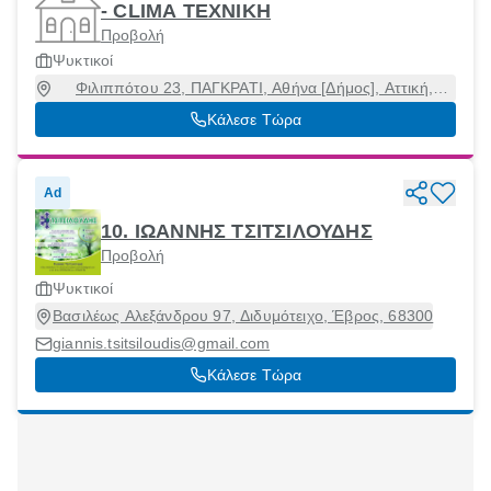
- CLIMA ΤΕΧΝΙΚΗ
Προβολή
Ψυκτικοί
Φιλιππότου 23, ΠΑΓΚΡΑΤΙ, Αθήνα [Δήμος], Αττική,
11632
Κάλεσε Τώρα
Ad
10. ΙΩΑΝΝΗΣ ΤΣΙΤΣΙΛΟΥΔΗΣ
Προβολή
Ψυκτικοί
Βασιλέως Αλεξάνδρου 97, Διδυμότειχο, Έβρος, 68300
giannis.tsitsiloudis@gmail.com
Κάλεσε Τώρα