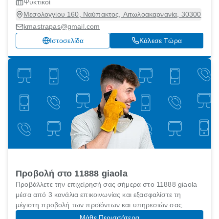
Ψυκτικοί
Μεσολογγίου 160, Ναύπακτος, Αιτωλοακαρνανία, 30300
kmastrapas@gmail.com
Ιστοσελίδα
Κάλεσε Τώρα
Προβολή στο 11888 giaola
Προβάλλετε την επιχείρησή σας σήμερα στο 11888 giaola
μέσα από 3 κανάλια επικοινωνίας και εξασφαλίστε τη
μέγιστη προβολή των προϊόντων και υπηρεσιών σας.
Μάθε Περισσότερα