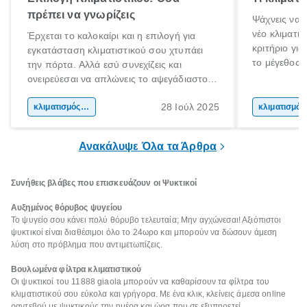
πρέπει να γνωρίζεις
Ψάχνεις να 
νέο κλιματι
Έρχεται το καλοκαίρι και η επιλογή για
κριτήριο για
εγκατάσταση κλιματιστικού σου χτυπάει
το μέγεθος 
την πόρτα. Αλλά εσύ συνεχίζεις και
για το μέγεθ
ονειρεύεσαι να απλώνεις το αψεγάδιαστο
με τις συνθ
κορμί σου στη παραλία. Μέχρι τις διακοπές
μόνο στις φυ
28 Ιούλ 2025
όμως τι γίνεται;
κλιματισμός σπιτιού
κλι
συσκευής. Α
ικανότητα ψ
Ανακάλυψε Όλα τα Άρθρα
Συνήθεις βλάβες που επισκευάζουν οι Ψυκτικοί
Αυξημένος θόρυβος ψυγείου
Το ψυγείο σου κάνει πολύ θόρυβο τελευταία; Μην αγχώνεσαι! Αξιόπιστοι
ψυκτικοί είναι διαθέσιμοι όλο το 24ωρο και μπορούν να δώσουν άμεση
λύση στο πρόβλημα που αντιμετωπίζεις.
Βουλωμένα φίλτρα κλιματιστικού
Οι ψυκτικοί του 11888 giaola μπορούν να καθαρίσουν τα φίλτρα του
κλιματιστικού σου εύκολα και γρήγορα. Με ένα κλικ, κλείνεις άμεσα online
ραντεβού με ψυκτικούς την ημέρα και ώρα που σε εξυπηρετεί.