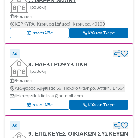
7. GREEN SMART
Προβολή
Ψυκτικοί
ΚΕΡΚΥΡΑ, Κέρκυρα [Δήμος], Κέρκυρα, 49100
Ιστοσελίδα
Κάλεσε Τώρα
Ad
8. ΗΛΕΚΤΡΟΨΥΚΤΙΚΗ
Προβολή
Ψυκτικοί
Λεωφόρος Αμφιθέας 56, Παλαιό Φάληρο, Αττική, 17564
ilekrtropsiktikifalirou@hotmail.com
Ιστοσελίδα
Κάλεσε Τώρα
Ad
9. ΕΠΙΣΚΕΥΕΣ ΟΙΚΙΑΚΩΝ ΣΥΣΚΕΥΩΝ