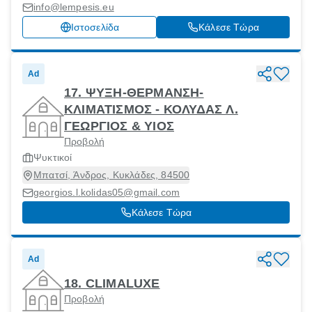
info@lempesis.eu
Ιστοσελίδα
Κάλεσε Τώρα
Ad
17. ΨΥΞΗ-ΘΕΡΜΑΝΣΗ-
ΚΛΙΜΑΤΙΣΜΟΣ - ΚΟΛΥΔΑΣ Λ.
ΓΕΩΡΓΙΟΣ & ΥΙΟΣ
Προβολή
Ψυκτικοί
Μπατσί, Άνδρος, Κυκλάδες, 84500
georgios.l.kolidas05@gmail.com
Κάλεσε Τώρα
Ad
18. CLIMALUXE
Προβολή