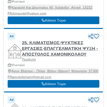
Ψυκτικοί
Καραολή Και Δημητρίου 40, Χαλάνδρι, Αττική, 15232
climacold@yahoo.com
Κάλεσε Τώρα
Ad
25. ΚΛΙΜΑΤΙΣΜΟΣ-ΨΥΚΤΙΚΕΣ
ΕΡΓΑΣΙΕΣ-ΕΠΑΓΓΕΛΜΑΤΙΚΗ ΨΥΞΗ -
ΑΠΟΣΤΟΛΟΣ ΧΑΜΟΝΙΚΟΛΑΟΥ
Προβολή
Ψυκτικοί
Άγιος Βλάσιος - Πήλιο, Βόλος [Δήμος], Μαγνησία, 37300
apostolisham@gmail.com
Κάλεσε Τώρα
Ad