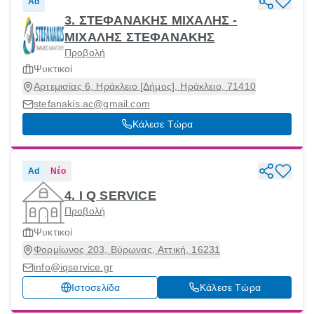
Ad
3. ΣΤΕΦΑΝΑΚΗΣ ΜΙΧΑΛΗΣ -
ΜΙΧΑΛΗΣ ΣΤΕΦΑΝΑΚΗΣ
Προβολή
Ψυκτικοί
Αρτεμισίας 6, Ηράκλειο [Δήμος], Ηράκλειο, 71410
stefanakis.ac@gmail.com
Κάλεσε Τώρα
Ad
Νέο
4. I Q SERVICE
Προβολή
Ψυκτικοί
Φορμίωνος 203, Βύρωνας, Αττική, 16231
info@iqservice.gr
Ιστοσελίδα
Κάλεσε Τώρα