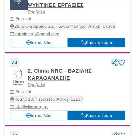
ΨΥΚΤΙΚΕΣ ΕΡΓΑΣΙΕΣ
Προβολή
Ψυκτικοί
28ης Οκτωβρίου 25, Παλαιό Φάληρο, Αττική, 17563
kapainstall@gmail.com
Ιστοσελίδα
Κάλεσε Τώρα
Ad
2. Clima NRG - ΒΑΣΙΛΗΣ
ΚΑΡΑΘΑΝΑΣΗΣ
Προβολή
Ψυκτικοί
Κόμης 13, Περιστέρι, Αττική, 12137
info@climanrg.gr
Ιστοσελίδα
Κάλεσε Τώρα