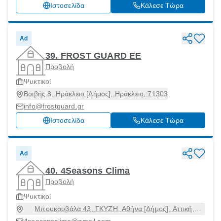
Ιστοσελίδα
Κάλεσε Τώρα
Ad
39. FROST GUARD EE
Προβολή
Ψυκτικοί
Βοιβής 8, Ηράκλειο [Δήμος], Ηράκλειο, 71303
info@frostguard.gr
Ιστοσελίδα
Κάλεσε Τώρα
Ad
40. 4Seasons Clima
Προβολή
Ψυκτικοί
Μπουκουβάλα 43, ΓΚΥΖΗ, Αθήνα [Δήμος], Αττική,
11475