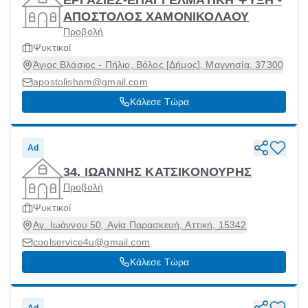
ΕΡΓΑΣΙΕΣ-ΕΠΑΓΓΕΛΜΑΤΙΚΗ ΨΥΞΗ -
ΑΠΟΣΤΟΛΟΣ ΧΑΜΟΝΙΚΟΛΑΟΥ
Προβολή
Ψυκτικοί
Άγιος Βλάσιος - Πήλιο, Βόλος [Δήμος], Μαγνησία, 37300
apostolisham@gmail.com
Κάλεσε Τώρα
Ad
34. ΙΩΑΝΝΗΣ ΚΑΤΣΙΚΟΝΟΥΡΗΣ
Προβολή
Ψυκτικοί
Αγ. Ιωάννου 50, Αγία Παρασκευή, Αττική, 15342
coolservice4u@gmail.com
Κάλεσε Τώρα