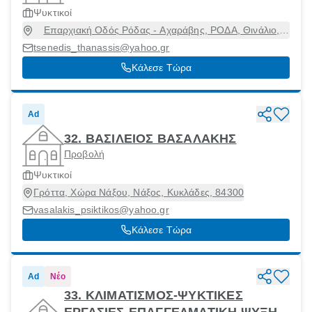
Ψυκτικοί
Επαρχιακή Οδός Ρόδας - Αχαράβης, ΡΟΔΑ, Θινάλιο,
Κέρκυρα, 49081
tsenedis_thanassis@yahoo.gr
Κάλεσε Τώρα
Ad
32. ΒΑΣΙΛΕΙΟΣ ΒΑΣΑΛΑΚΗΣ
Προβολή
Ψυκτικοί
Γρόττα, Χώρα Νάξου, Νάξος, Κυκλάδες, 84300
vasalakis_psiktikos@yahoo.gr
Κάλεσε Τώρα
Ad
Νέο
33. ΚΛΙΜΑΤΙΣΜΟΣ-ΨΥΚΤΙΚΕΣ