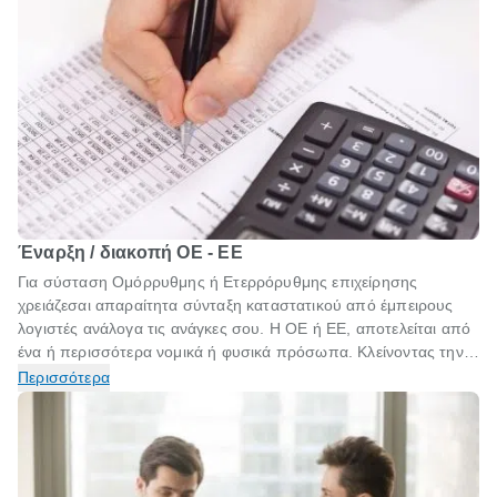
πληροφορία και τα απαραίτητα έγγραφα ώστε να ολοκληρωθεί η
διαδικασία σύστασης ή διακοπής της λειτουργίας της
επιχείρησής σου το συντομότερο δυνατόν.
Έναρξη / διακοπή ΟΕ - ΕΕ
Για σύσταση Ομόρρυθμης ή Ετερρόρυθμης επιχείρησης
χρειάζεσαι απαραίτητα σύνταξη καταστατικού από έμπειρους
λογιστές ανάλογα τις ανάγκες σου. Η ΟΕ ή ΕΕ, αποτελείται από
ένα ή περισσότερα νομικά ή φυσικά πρόσωπα. Κλείνοντας την
προσφορά του 11888 giaola, ο λογιστής που θα αναλάβει την
Περισσότερα
σύσταση ή διακοπή λειτουργίας της επιχείρησης, θα
προχωρήσει στην σύνταξη και έκδοση όλων των απαραίτητων
δικαιολογητικών και καταστατικών και επιπλέον θα σου παρέχει
οποιασδήποτε φύσεως συμβουλευτικές υπηρεσίες για να
ολοκληρωθεί η διαδικασία για την επιχείρησή σου άμεσα.