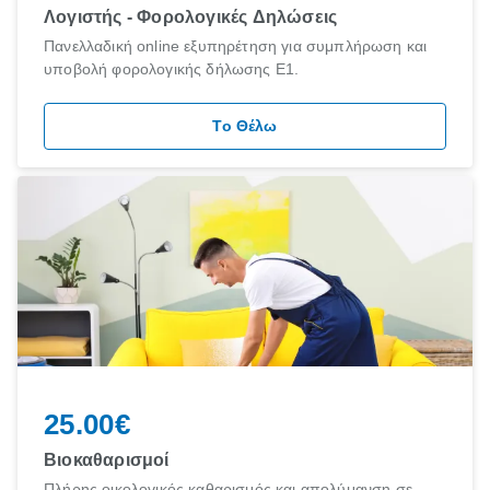
Λογιστής - Φορολογικές Δηλώσεις
Πανελλαδική online εξυπηρέτηση για συμπλήρωση και
υποβολή φορολογικής δήλωσης Ε1.
Το Θέλω
25.00€
Βιοκαθαρισμοί
Πλήρης οικολογικός καθαρισμός και απολύμανση σε