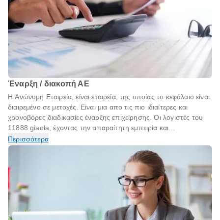
καθυστερήσεις.
Έναρξη / διακοπή ΑΕ
Η Ανώνυμη Εταιρεία, είναι εταιρεία, της οποίας το κεφάλαιο είναι
διαιρεμένο σε μετοχές. Είναι μια απο τις πιο ιδιαίτερες και
χρονοβόρες διαδικασίες έναρξης επιχείρησης. Οι λογιστές του
11888 giaola, έχοντας την απαραίτητη εμπειρία και
πιστοποιήσεις θα σε εξυπηρετήσουν κάνοντας όλες τις
Περισσότερα
αναγκαίες ενέργειες για την έναρξη της Ανώνυμης Εταιρείας.
Άμεσα, ο λογιστής θα σου παραδώσει τον πλήρη φάκελο της
επιχείρησης ώστε να ξεκινήσει η επαγγελματική δραστηριότητα.
Κλείσε την προσφορά online με τιμή 300€+ΦΠΑ.