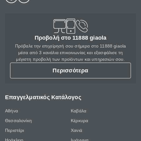
Προβολή στο 11888 giaola
Πρόβαλε την επιχείρησή σου σήμερα στο 11888 giaola
μέσα από 3 κανάλια επικοινωνίας και εξασφάλισε τη
μέγιστη προβολή των προϊόντων και υπηρεσιών σου.
Περισσότερα
Επαγγελματικός Κατάλογος
Αθήνα
Καβάλα
Θεσσαλονίκη
Κέρκυρα
Περιστέρι
Χανιά
Ηράκλειο
Ιωάννινα