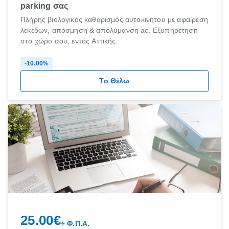
parking σας
Πλήρης βιολογικός καθαρισμός αυτοκινήτου με αφαίρεση
λεκέδων, απόσμηση & απολύμανση ac. Εξυπηρέτηση
στο χώρο σου, εντός Αττικής.
discount
-10.00%
Το Θέλω
25.00€
+ Φ.Π.Α.