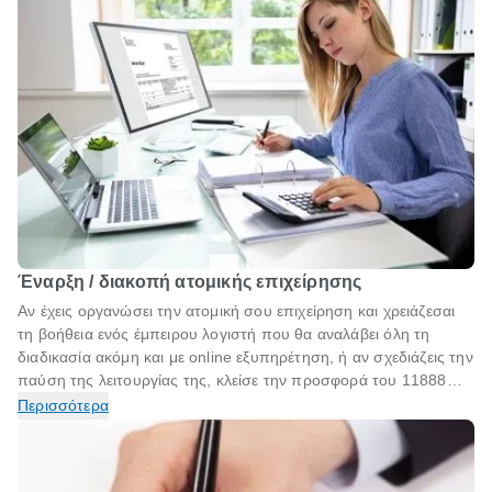
Έναρξη / διακοπή ατομικής επιχείρησης
Αν έχεις οργανώσει την ατομική σου επιχείρηση και χρειάζεσαι
τη βοήθεια ενός έμπειρου λογιστή που θα αναλάβει όλη τη
διαδικασία ακόμη και με online εξυπηρέτηση, ή αν σχεδιάζεις την
παύση της λειτουργίας της, κλείσε την προσφορά του 11888
giaola. Η έναρξη επιχείρησης μπορεί να υλοποιηθεί σε ένα
Περισσότερα
διάστημα από 2 ημέρες μέχρι και 2 εβδομάδες. O λογιστής
αναλαμβάνει βήμα βήμα όλες τις απαραίτητες διαδικασίες. Εσύ
απλώς βεβαιώσου πως έχεις δώσει όλη την απαραίτητη