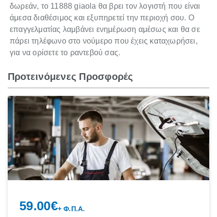
δωρεάν, το 11888 giaola θα βρει τον λογιστή που είναι
άμεσα διαθέσιμος και εξυπηρετεί την περιοχή σου. Ο
επαγγελματίας λαμβάνει ενημέρωση αμέσως και θα σε
πάρει τηλέφωνο στο νούμερο που έχεις καταχωρήσει,
για να ορίσετε το ραντεβού σας.
Προτεινόμενες Προσφορές
59.00€
+ Φ.Π.Α.