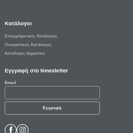
Κατάλογοι
Επαγγελματικός Κατάλογος
Ονομαστικός Κατάλογος
Κατάλογος Δημοσίου
Εγγραφή στο Newsletter
Email
Εγγραφή