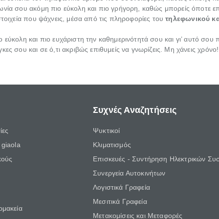
ωνία σου ακόμη πιο εύκολη και πιο γρήγορη, καθώς μπορείς όποτε ε
στοιχεία που ψάχνεις, μέσα από τις πληροφορίες του
τηλεφωνικού κ
 εύκολη και πιο ευχάριστη την καθημερινότητά σου και γι’ αυτό σου
κες σου και σε ό,τι ακριβώς επιθυμείς να γνωρίζεις. Μη χάνεις χρόνο
Συχνές Αναζητήσεις
ίες
Ψυκτικοί
giaola
Κλιματισμός
κούς
Επισκευές - Συντήρηση Ηλεκτρικών Συ
Συνεργεία Αυτοκινήτων
Λογιστικά Γραφεία
Μεσιτικά Γραφεία
ρμακεία
Μετακομίσεις και Μεταφορές