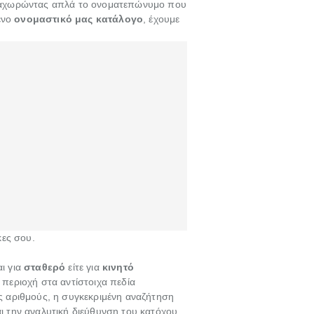
αταχωρώντας απλά το ονοματεπώνυμο που
ένο
ονομαστικό μας κατάλογο
, έχουμε
κες σου.
αι για
σταθερό
είτε για
κινητό
περιοχή στα αντίστοιχα πεδία
ς αριθμούς, η συγκεκριμένη αναζήτηση
αι την αναλυτική διεύθυνση του κατόχου.