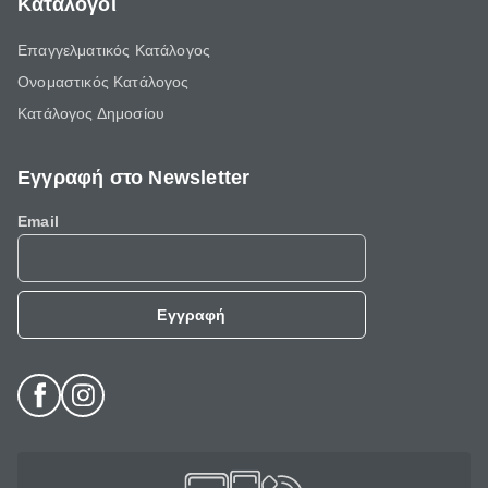
Κατάλογοι
Επαγγελματικός Κατάλογος
Ονομαστικός Κατάλογος
Κατάλογος Δημοσίου
Εγγραφή στο Newsletter
Email
Εγγραφή