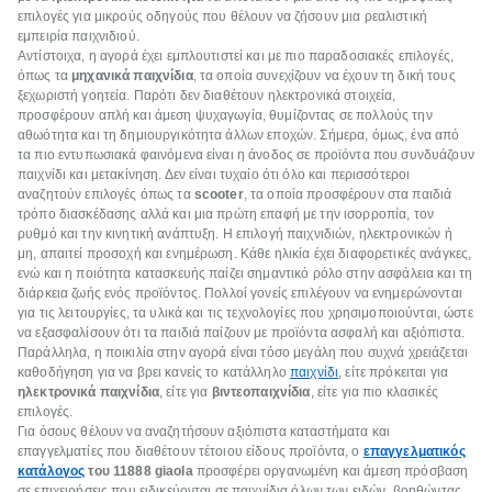
επιλογές για μικρούς οδηγούς που θέλουν να ζήσουν μια ρεαλιστική
εμπειρία παιχνιδιού.
Αντίστοιχα, η αγορά έχει εμπλουτιστεί και με πιο παραδοσιακές επιλογές,
όπως τα
μηχανικά παιχνίδια
, τα οποία συνεχίζουν να έχουν τη δική τους
ξεχωριστή γοητεία. Παρότι δεν διαθέτουν ηλεκτρονικά στοιχεία,
προσφέρουν απλή και άμεση ψυχαγωγία, θυμίζοντας σε πολλούς την
αθωότητα και τη δημιουργικότητα άλλων εποχών. Σήμερα, όμως, ένα από
τα πιο εντυπωσιακά φαινόμενα είναι η άνοδος σε προϊόντα που συνδυάζουν
παιχνίδι και μετακίνηση. Δεν είναι τυχαίο ότι όλο και περισσότεροι
αναζητούν επιλογές όπως τα
scooter
, τα οποία προσφέρουν στα παιδιά
τρόπο διασκέδασης αλλά και μια πρώτη επαφή με την ισορροπία, τον
ρυθμό και την κινητική ανάπτυξη. Η επιλογή παιχνιδιών, ηλεκτρονικών ή
μη, απαιτεί προσοχή και ενημέρωση. Κάθε ηλικία έχει διαφορετικές ανάγκες,
ενώ και η ποιότητα κατασκευής παίζει σημαντικό ρόλο στην ασφάλεια και τη
διάρκεια ζωής ενός προϊόντος. Πολλοί γονείς επιλέγουν να ενημερώνονται
για τις λειτουργίες, τα υλικά και τις τεχνολογίες που χρησιμοποιούνται, ώστε
να εξασφαλίσουν ότι τα παιδιά παίζουν με προϊόντα ασφαλή και αξιόπιστα.
Παράλληλα, η ποικιλία στην αγορά είναι τόσο μεγάλη που συχνά χρειάζεται
καθοδήγηση για να βρει κανείς το κατάλληλο
παιχνίδι
, είτε πρόκειται για
ηλεκτρονικά παιχνίδια
, είτε για
βιντεοπαιχνίδια
, είτε για πιο κλασικές
επιλογές.
Για όσους θέλουν να αναζητήσουν αξιόπιστα καταστήματα και
επαγγελματίες που διαθέτουν τέτοιου είδους προϊόντα, ο
επαγγελματικός
κατάλογος
του 11888 giaola
προσφέρει οργανωμένη και άμεση πρόσβαση
σε επιχειρήσεις που ειδικεύονται σε παιχνίδια όλων των ειδών, βοηθώντας