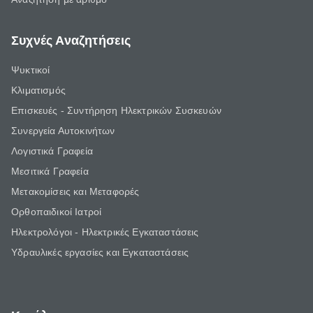
Συχνές Αναζητήσεις
Ψυκτικοί
Κλιματισμός
Επισκευές - Συντήρηση Ηλεκτρικών Συσκευών
Συνεργεία Αυτοκινήτων
Λογιστικά Γραφεία
Μεσιτικά Γραφεία
Μετακομίσεις και Μεταφορές
Ορθοπαιδικοί Ιατροί
Ηλεκτρολόγοι - Ηλεκτρικές Εγκαταστάσεις
Υδραυλικές εργασίες και Εγκαταστάσεις