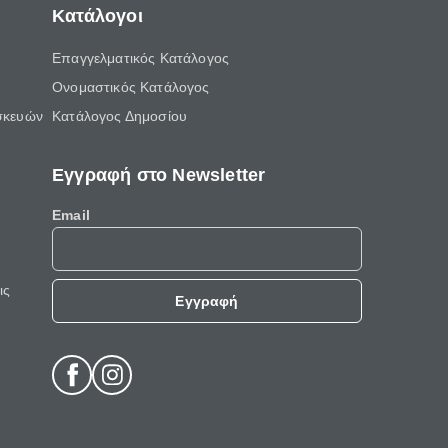
Κατάλογοι
Επαγγελματικός Κατάλογος
Ονομαστικός Κατάλογος
σκευών
Κατάλογος Δημοσίου
Εγγραφή στο Newsletter
Email
ις
Εγγραφή