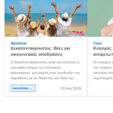
Οικογένεια
Υγεία
Δεκαπενταύγουστος: Ιδέες για
Κνησμός: 
οικογενειακές αποδράσεις
αντιμετωπ
Ο Δεκαπενταύγουστος είναι για πολλούς η
Ο κνησμός ε
κορυφαία στιγμή του ελληνικού
την ανάγκη 
καλοκαιριού: μια γιορτή που συνδυάζει την
αποτελεί έν
παράδοση με τις διακοπές και δίνει την
συμπτώματα
αφορμή για ταξίδια σε κάθε γωνιά της
άνθρωποι κά
03 Αύγ 2026
χώρας. Είτε πρόκειται για λίγες μέρες
οικογένεια & παιδί
πληροφορίες
ξεγνοιασιάς είτε για μια σύντομη εξόρμηση.
καθώς μπορε
επιμένει γι