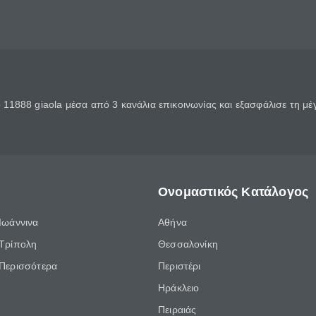
11888 giaola μέσα από 3 κανάλια επικοινωνίας και εξασφάλισε τη μ
Ονομαστικός Κατάλογος
Ιωάννινα
Αθήνα
Τρίπολη
Θεσσαλονίκη
Περισσότερα
Περιστέρι
Ηράκλειο
Πειραιάς