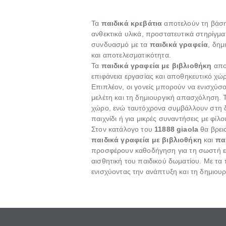
Τα
παιδικά κρεβάτια
αποτελούν τη βάση 
ανθεκτικά υλικά, προστατευτικά στηρίγμα
συνδυασμό με τα
παιδικά γραφεία
, δημ
και αποτελεσματικότητα.
Τα
παιδικά γραφεία με βιβλιοθήκη
αποτ
επιφάνεια εργασίας και αποθηκευτικό χώρ
Επιπλέον, οι γονείς μπορούν να ενισχύσο
μελέτη και τη δημιουργική απασχόληση. 
χώρο, ενώ ταυτόχρονα συμβάλλουν στη δ
παιχνίδι ή για μικρές συναντήσεις με φί
Στον κατάλογο του
11888
giaola
θα βρει
παιδικά γραφεία με βιβλιοθήκη
και
πα
προσφέρουν καθοδήγηση για τη σωστή επι
αισθητική του παιδικού δωματίου. Με τα
ενισχύοντας την ανάπτυξη και τη δημιου