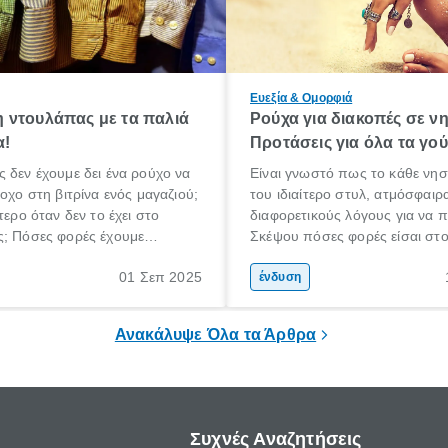
Ευεξία & Ομορφιά
 ντουλάπας με τα παλιά
Ρούχα για διακοπές σε νη
α!
Προτάσεις για όλα τα γο
 δεν έχουμε δει ένα ρούχο να
Είναι γνωστό πως το κάθε νησί 
ροχο στη βιτρίνα ενός μαγαζιού;
του ιδιαίτερο στυλ, ατμόσφαιρα
τερο όταν δεν το έχει στο
διαφορετικούς λόγους για να π
ς; Πόσες φορές έχουμε
Σκέψου πόσες φορές είσαι στο
που πετάξαμε εκείνο το σακάκι
οποίο πιάνει πολλά λιμάνια και
01 Σεπ 2025
αμε «κάποτε που ήταν στη
γύρω σου τόσο διαφορετικού
ένδυση
και στυλ. Ταξιδεύεις με το δρο
Πειραιάς, Τήνος, Μύκονος, Νά
Ανακάλυψε Όλα τα Άρθρα
Σαντορίνη, Πάρος.
Συχνές Αναζητήσεις