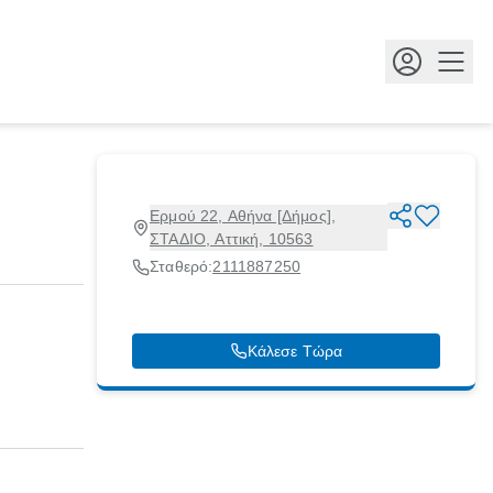
Κουμ
Ερμού 22, Αθήνα [Δήμος],
ΣΤΑΔΙΟ, Αττική, 10563
Σταθερό:
2111887250
Κάλεσε Τώρα