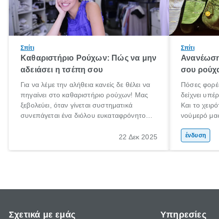
Σπίτι
Σπίτι
Καθαριστήριο Ρούχων: Πώς να μην
Ανανέωση
αδειάσει η τσέπη σου
σου ρούχ
Για να λέμε την αλήθεια κανείς δε θέλει να
Πόσες φορές
πηγαίνει στο καθαριστήριο ρούχων! Μας
δείχνει υπέ
ξεβολεύει, όταν γίνεται συστηματικά
Και το χειρό
συνεπάγεται ένα διόλου ευκαταφρόνητο
νούμερό μα
κόστος, ενώ όταν το αποφεύγουμε
μετανιώσει 
δυστυχώς τα αποτελέσματα στα ρούχα ή
που φορούσ
ένδυση
22 Δεκ 2025
τα πανωφόρια μας είναι καταστροφικά.
μόδα»;
Έχεις βάλει ποτέ πουπουλένιο μπουφάν
στο πλυντήριο; Μην το κάνεις!
Σχετικά με εμάς
Υπηρεσίες