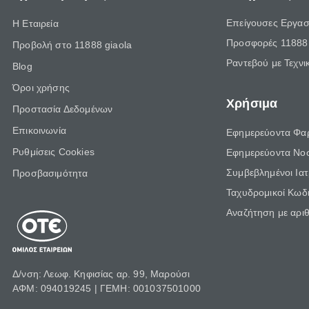
Επείγουσες Εργασ
Η Εταιρεία
Προσφορές 11888 
Προβολή στο 11888 giaola
Ραντεβού με Τεχνι
Blog
Όροι χρήσης
Χρήσιμα
Προστασία Δεδομένων
Επικοινωνία
Εφημερεύοντα Φα
Ρυθμίσεις Cookies
Εφημερεύοντα Νο
Συμβεβλημένοι Ια
Προσβασιμότητα
Ταχυδρομικοί Κωδι
Αναζήτηση με αρι
Δ/νση: Λεωφ. Κηφισίας αρ. 99, Μαρούσι
ΑΦΜ: 094019245 | ΓΕΜΗ: 001037501000