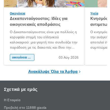
Οικογένεια
Υγεία
Δεκαπενταύγουστος: Ιδέες για
Κνησμός: 
οικογενειακές αποδράσεις
αντιμετωπ
Ο Δεκαπενταύγουστος είναι για πολλούς η
Ο κνησμός ε
κορυφαία στιγμή του ελληνικού
την ανάγκη 
καλοκαιριού: μια γιορτή που συνδυάζει την
αποτελεί έν
παράδοση με τις διακοπές και δίνει την
συμπτώματα
αφορμή για ταξίδια σε κάθε γωνιά της
άνθρωποι κά
03 Αύγ 2026
χώρας. Είτε πρόκειται για λίγες μέρες
οικογένεια & παιδί
πληροφορίες 
ξεγνοιασιάς είτε για μια σύντομη εξόρμηση.
καθώς μπορε
επιμένει για
Ανακάλυψε Όλα τα Άρθρα
Σχετικά με εμάς
Η Εταιρεία
Προβολή στο 11888 giaola