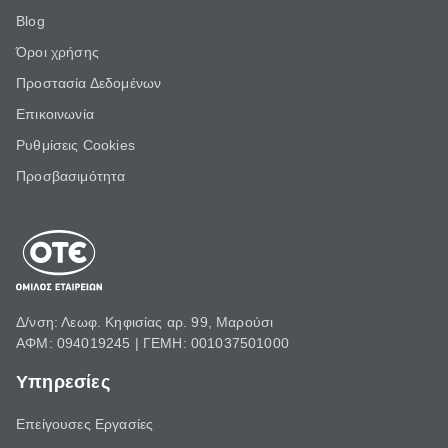
Blog
Όροι χρήσης
Προστασία Δεδομένων
Επικοινωνία
Ρυθμίσεις Cookies
Προσβασιμότητα
Δ/νση: Λεωφ. Κηφισίας αρ. 99, Μαρούσι
ΑΦΜ: 094019245 | ΓΕΜΗ: 001037501000
Υπηρεσίες
Επείγουσες Εργασίες