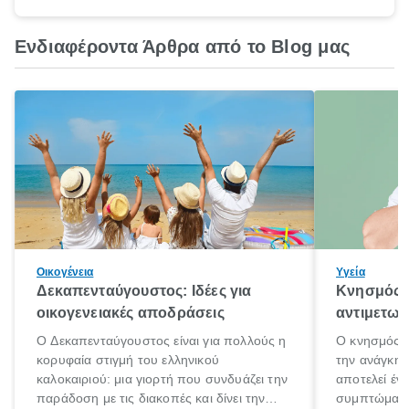
Ενδιαφέροντα Άρθρα από το Blog μας
Οικογένεια
Υγεία
Δεκαπενταύγουστος: Ιδέες για
Κνησμός: 
οικογενειακές αποδράσεις
αντιμετωπ
Ο Δεκαπενταύγουστος είναι για πολλούς η
Ο κνησμός ε
κορυφαία στιγμή του ελληνικού
την ανάγκη 
καλοκαιριού: μια γιορτή που συνδυάζει την
αποτελεί έν
παράδοση με τις διακοπές και δίνει την
συμπτώματα