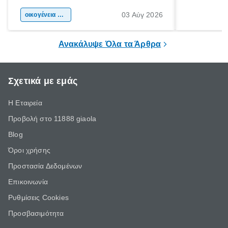
αφορμή για ταξίδια σε κάθε γωνιά της
άνθρωποι κά
03 Αύγ 2026
χώρας. Είτε πρόκειται για λίγες μέρες
οικογένεια & παιδί
πληροφορίες 
ξεγνοιασιάς είτε για μια σύντομη εξόρμηση.
καθώς μπορε
επιμένει για
Ανακάλυψε Όλα τα Άρθρα
Σχετικά με εμάς
Η Εταιρεία
Προβολή στο 11888 giaola
Blog
Όροι χρήσης
Προστασία Δεδομένων
Επικοινωνία
Ρυθμίσεις Cookies
Προσβασιμότητα