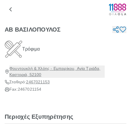
ΑΒ ΒΑΣΙΛΟΠΟΥΛΟΣ
Τρόφιμα
Φουντουκλή & Χλόης - Εμπειρίκου, Αγία Τριάδα,
Καστοριά, 52100
Σταθερό:
2467021153
Fax:
2467021154
Περιοχές Εξυπηρέτησης