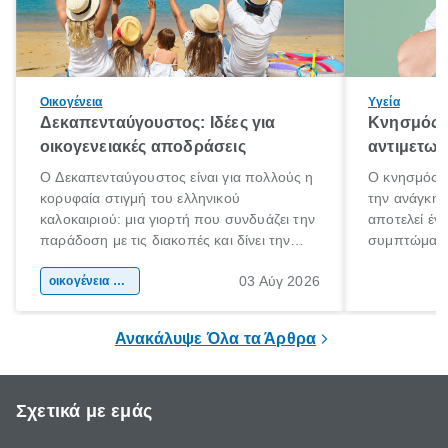
Οικογένεια
Υγεία
Δεκαπενταύγουστος: Ιδέες για
Κνησμός: 
οικογενειακές αποδράσεις
αντιμετωπ
Ο Δεκαπενταύγουστος είναι για πολλούς η
Ο κνησμός ε
κορυφαία στιγμή του ελληνικού
την ανάγκη 
καλοκαιριού: μια γιορτή που συνδυάζει την
αποτελεί έν
παράδοση με τις διακοπές και δίνει την
συμπτώματα
αφορμή για ταξίδια σε κάθε γωνιά της
άνθρωποι κά
03 Αύγ 2026
χώρας. Είτε πρόκειται για λίγες μέρες
οικογένεια & παιδί
πληροφορίες 
ξεγνοιασιάς είτε για μια σύντομη εξόρμηση.
καθώς μπορε
επιμένει για
Ανακάλυψε Όλα τα Άρθρα
Σχετικά με εμάς