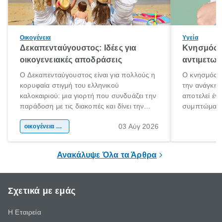
Οικογένεια
Υγεία
Δεκαπενταύγουστος: Ιδέες για
Κνησμός: 
οικογενειακές αποδράσεις
αντιμετωπ
Ο Δεκαπενταύγουστος είναι για πολλούς η
Ο κνησμός ε
κορυφαία στιγμή του ελληνικού
την ανάγκη 
καλοκαιριού: μια γιορτή που συνδυάζει την
αποτελεί έν
παράδοση με τις διακοπές και δίνει την
συμπτώματα
αφορμή για ταξίδια σε κάθε γωνιά της
άνθρωποι κά
03 Αύγ 2026
χώρας. Είτε πρόκειται για λίγες μέρες
οικογένεια & παιδί
πληροφορίες 
ξεγνοιασιάς είτε για μια σύντομη εξόρμηση.
καθώς μπορε
επιμένει για
Ανακάλυψε Όλα τα Άρθρα
Σχετικά με εμάς
Η Εταιρεία