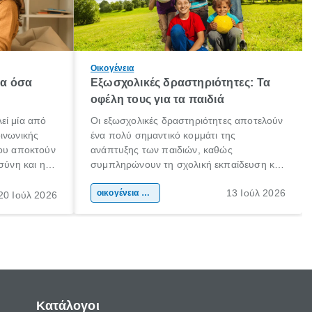
Οικογένεια
λα όσα
Εξωσχολικές δραστηριότητες: Τα
οφέλη τους για τα παιδιά
εί μία από
Οι εξωσχολικές δραστηριότητες αποτελούν
οινωνικής
ένα πολύ σημαντικό κομμάτι της
που αποκτούν
ανάπτυξης των παιδιών, καθώς
σύνη και η
συμπληρώνουν τη σχολική εκπαίδευση και
ιδιαίτερα
συμβάλλουν ουσιαστικά στη διαμόρφωση
13 Ιούλ 2026
κάθε
της προσωπικότητας, της κοινωνικότητας
οικογένεια & παιδί
20 Ιούλ 2026
ται από
και των δεξιοτήτων τους. Δεν είναι απλώς
ώσεις.
ένας τρόπος για να περνάει το παιδί τον
ελεύθερο χρόνο του.
Κατάλογοι