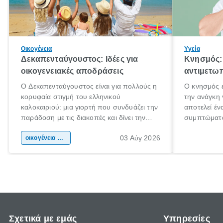
Οικογένεια
Υγεία
Δεκαπενταύγουστος: Ιδέες για
Κνησμός: 
οικογενειακές αποδράσεις
αντιμετωπ
Ο Δεκαπενταύγουστος είναι για πολλούς η
Ο κνησμός ε
κορυφαία στιγμή του ελληνικού
την ανάγκη 
καλοκαιριού: μια γιορτή που συνδυάζει την
αποτελεί έν
παράδοση με τις διακοπές και δίνει την
συμπτώματα
αφορμή για ταξίδια σε κάθε γωνιά της
άνθρωποι κά
03 Αύγ 2026
χώρας. Είτε πρόκειται για λίγες μέρες
οικογένεια & παιδί
πληροφορίες
ξεγνοιασιάς είτε για μια σύντομη εξόρμηση.
καθώς μπορε
επιμένει γι
Σχετικά με εμάς
Υπηρεσίες