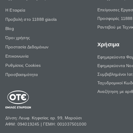
Επείγουσες Εργασ
Η Εταιρεία
Προσφορές 11888 
Προβολή στο 11888 giaola
Ραντεβού με Τεχνι
Blog
Όροι χρήσης
Χρήσιμα
Προστασία Δεδομένων
Επικοινωνία
Εφημερεύοντα Φα
Ρυθμίσεις Cookies
Εφημερεύοντα Νο
Συμβεβλημένοι Ια
Προσβασιμότητα
Ταχυδρομικοί Κωδι
Αναζήτηση με αρι
Δ/νση: Λεωφ. Κηφισίας αρ. 99, Μαρούσι
ΑΦΜ: 094019245 | ΓΕΜΗ: 001037501000