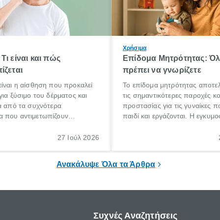
Χρήσιμα
Τι είναι και πώς
Επίδομα Μητρότητας: Ό
ίζεται
πρέπει να γνωρίζετε
ίναι η αίσθηση που προκαλεί
Το επίδομα μητρότητας αποτελ
για ξύσιμο του δέρματος και
τις σημαντικότερες παροχές κ
α από τα συχνότερα
προστασίας για τις γυναίκες 
 που αντιμετωπίζουν
παιδί και εργάζονται. Η εγκυμο
θε ηλικίας. Πολλοί αναζητούν
γέννηση ενός παιδιού είναι μια 
 για το «κνησμός τι είναι»,
σημαντική περίοδος στη ζωή 
27 Ιούλ 2026
ί να εμφανιστεί ξαφνικά ή να
οικογένειας, η οποία συνοδεύε
α μεγάλο χρονικό διάστημα.
αυξημένες ανάγκες και υποχρε
Ανακάλυψε Όλα τα Άρθρα
Συχνές Αναζητήσεις