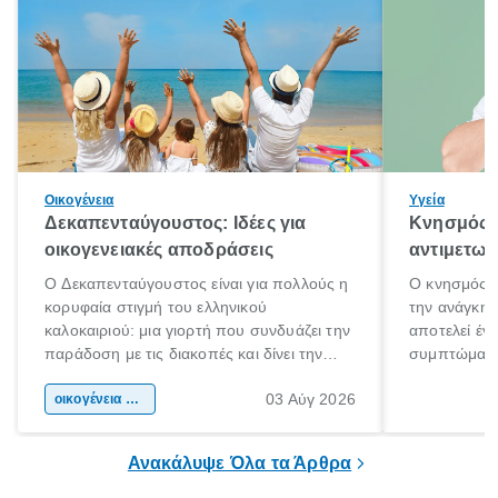
Οικογένεια
Υγεία
Δεκαπενταύγουστος: Ιδέες για
Κνησμός: 
οικογενειακές αποδράσεις
αντιμετωπ
Ο Δεκαπενταύγουστος είναι για πολλούς η
Ο κνησμός ε
κορυφαία στιγμή του ελληνικού
την ανάγκη 
καλοκαιριού: μια γιορτή που συνδυάζει την
αποτελεί έν
παράδοση με τις διακοπές και δίνει την
συμπτώματα
αφορμή για ταξίδια σε κάθε γωνιά της
άνθρωποι κά
03 Αύγ 2026
χώρας. Είτε πρόκειται για λίγες μέρες
οικογένεια & παιδί
πληροφορίες 
ξεγνοιασιάς είτε για μια σύντομη εξόρμηση.
καθώς μπορε
επιμένει για
Ανακάλυψε Όλα τα Άρθρα