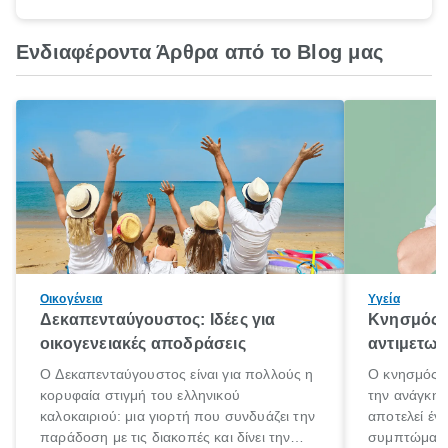
Ενδιαφέροντα Άρθρα από το Blog μας
Οικογένεια
Υγεία
Δεκαπενταύγουστος: Ιδέες για
Κνησμός: 
οικογενειακές αποδράσεις
αντιμετωπ
Ο Δεκαπενταύγουστος είναι για πολλούς η
Ο κνησμός ε
κορυφαία στιγμή του ελληνικού
την ανάγκη 
καλοκαιριού: μια γιορτή που συνδυάζει την
αποτελεί έν
παράδοση με τις διακοπές και δίνει την
συμπτώματα