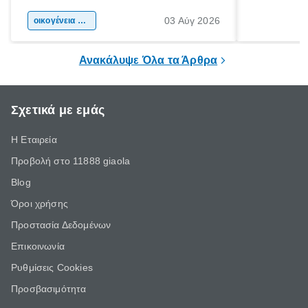
αφορμή για ταξίδια σε κάθε γωνιά της
άνθρωποι κά
03 Αύγ 2026
χώρας. Είτε πρόκειται για λίγες μέρες
οικογένεια & παιδί
πληροφορίες 
ξεγνοιασιάς είτε για μια σύντομη εξόρμηση.
καθώς μπορε
επιμένει για
Ανακάλυψε Όλα τα Άρθρα
Σχετικά με εμάς
Η Εταιρεία
Προβολή στο 11888 giaola
Blog
Όροι χρήσης
Προστασία Δεδομένων
Επικοινωνία
Ρυθμίσεις Cookies
Προσβασιμότητα