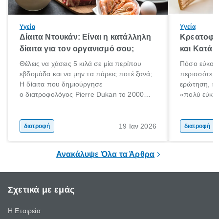
Υγεία
Υγεία
Δίαιτα Ντουκάν: Είναι η κατάλληλη
Κρεατοφαγ
δίαιτα για τον οργανισμό σου;
και Κατά 
Θέλεις να χάσεις 5 κιλά σε μία περίπου
Πόσο εύκολα
εβδομάδα και να μην τα πάρεις ποτέ ξανά;
περισσότερε
Η δίαιτα που δημιούργησε
ερώτηση, η 
ο διατροφολόγος Pierre Dukan το 2000
«πολύ εύκο
μπορεί να δώσει τέτοιες υποσχέσεις.
τρώω κρέας
Χαμηλές σε λιπαρά πηγές πρωτεϊνών,
ελάχιστοι εί
δημητριακά ολικής άλεσης, άφθονο νερό,
ακόμα λιγότε
19 Ιαν 2026
διατροφή
διατροφή
και ένας ημερήσιος περίπατος 20 λεπτών
γιατί θα πρ
είναι τα κλειδιά της.
τρώνε κρέας
Ανακάλυψε Όλα τα Άρθρα
Σχετικά με εμάς
Η Εταιρεία