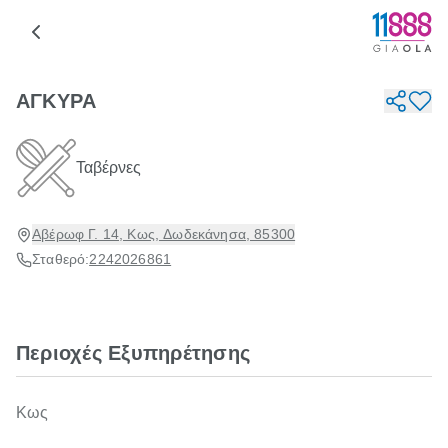
ΑΓΚΥΡΑ
Ταβέρνες
Αβέρωφ Γ. 14, Κως, Δωδεκάνησα, 85300
Σταθερό:
2242026861
Περιοχές Εξυπηρέτησης
Κως