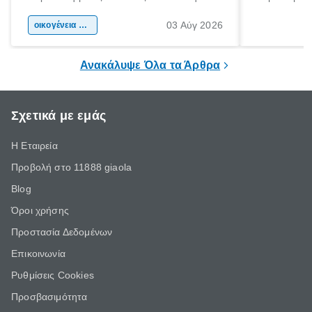
αφορμή για ταξίδια σε κάθε γωνιά της
άνθρωποι κά
03 Αύγ 2026
χώρας. Είτε πρόκειται για λίγες μέρες
οικογένεια & παιδί
πληροφορίες 
ξεγνοιασιάς είτε για μια σύντομη εξόρμηση.
καθώς μπορε
επιμένει για
Ανακάλυψε Όλα τα Άρθρα
Σχετικά με εμάς
Η Εταιρεία
Προβολή στο 11888 giaola
Blog
Όροι χρήσης
Προστασία Δεδομένων
Επικοινωνία
Ρυθμίσεις Cookies
Προσβασιμότητα