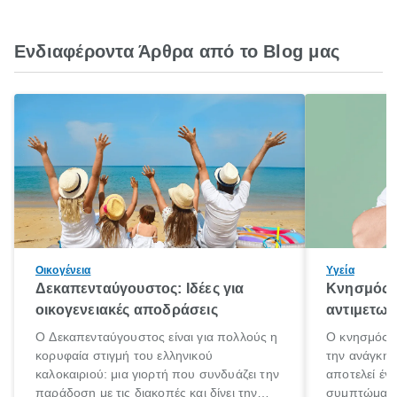
Ενδιαφέροντα Άρθρα από το Blog μας
Οικογένεια
Υγεία
Δεκαπενταύγουστος: Ιδέες για
Κνησμός: 
οικογενειακές αποδράσεις
αντιμετωπ
Ο Δεκαπενταύγουστος είναι για πολλούς η
Ο κνησμός ε
κορυφαία στιγμή του ελληνικού
την ανάγκη 
καλοκαιριού: μια γιορτή που συνδυάζει την
αποτελεί έν
παράδοση με τις διακοπές και δίνει την
συμπτώματα