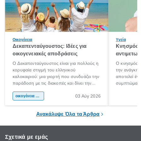
Οικογένεια
Υγεία
Δεκαπενταύγουστος: Ιδέες για
Κνησμός: 
οικογενειακές αποδράσεις
αντιμετωπ
Ο Δεκαπενταύγουστος είναι για πολλούς η
Ο κνησμός ε
κορυφαία στιγμή του ελληνικού
την ανάγκη 
καλοκαιριού: μια γιορτή που συνδυάζει την
αποτελεί έν
παράδοση με τις διακοπές και δίνει την
συμπτώματα
αφορμή για ταξίδια σε κάθε γωνιά της
άνθρωποι κά
03 Αύγ 2026
χώρας. Είτε πρόκειται για λίγες μέρες
οικογένεια & παιδί
πληροφορίες 
ξεγνοιασιάς είτε για μια σύντομη εξόρμηση.
καθώς μπορε
επιμένει για
Ανακάλυψε Όλα τα Άρθρα
Σχετικά με εμάς