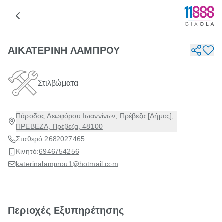
ΑΙΚΑΤΕΡΙΝΗ ΛΑΜΠΡΟΥ
Στιλβώματα
Πάροδος Λεωφόρου Ιωαννίνων, Πρέβεζα [Δήμος],
ΠΡΕΒΕΖΑ, Πρέβεζα, 48100
Σταθερό:
2682027465
Κινητό:
6946754256
katerinalamprou1@hotmail.com
Περιοχές Εξυπηρέτησης