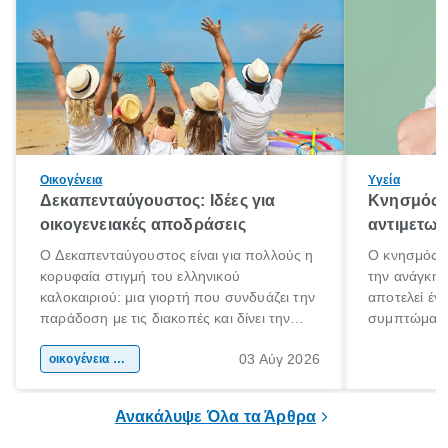
Οικογένεια
Υγεία
Δεκαπενταύγουστος: Ιδέες για
Κνησμός: 
οικογενειακές αποδράσεις
αντιμετωπ
Ο Δεκαπενταύγουστος είναι για πολλούς η
Ο κνησμός ε
κορυφαία στιγμή του ελληνικού
την ανάγκη 
καλοκαιριού: μια γιορτή που συνδυάζει την
αποτελεί έν
παράδοση με τις διακοπές και δίνει την
συμπτώματα
αφορμή για ταξίδια σε κάθε γωνιά της
άνθρωποι κά
03 Αύγ 2026
χώρας. Είτε πρόκειται για λίγες μέρες
οικογένεια & παιδί
πληροφορίες 
ξεγνοιασιάς είτε για μια σύντομη εξόρμηση.
καθώς μπορε
επιμένει για
Ανακάλυψε Όλα τα Άρθρα