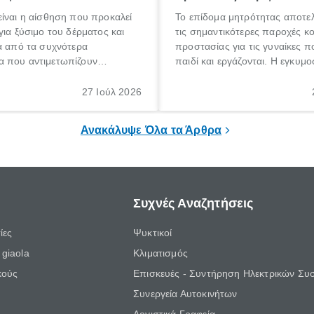
ίναι η αίσθηση που προκαλεί
Το επίδομα μητρότητας αποτελ
για ξύσιμο του δέρματος και
τις σημαντικότερες παροχές κ
α από τα συχνότερα
προστασίας για τις γυναίκες 
 που αντιμετωπίζουν
παιδί και εργάζονται. Η εγκυμο
θε ηλικίας. Πολλοί αναζητούν
γέννηση ενός παιδιού είναι μια 
 για το «κνησμός τι είναι»,
σημαντική περίοδος στη ζωή 
27 Ιούλ 2026
ί να εμφανιστεί ξαφνικά ή να
οικογένειας, η οποία συνοδεύε
α μεγάλο χρονικό διάστημα.
αυξημένες ανάγκες και υποχρε
Ανακάλυψε Όλα τα Άρθρα
Συχνές Αναζητήσεις
ίες
Ψυκτικοί
giaola
Κλιματισμός
κούς
Επισκευές - Συντήρηση Ηλεκτρικών Συ
Συνεργεία Αυτοκινήτων