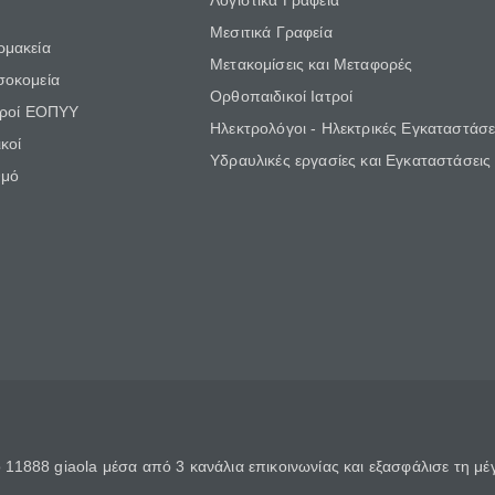
Λογιστικά Γραφεία
Μεσιτικά Γραφεία
ρμακεία
Μετακομίσεις και Μεταφορές
σοκομεία
Ορθοπαιδικοί Ιατροί
τροί ΕΟΠΥΥ
Ηλεκτρολόγοι - Ηλεκτρικές Εγκαταστάσε
κοί
Υδραυλικές εργασίες και Εγκαταστάσεις
θμό
11888 giaola μέσα από 3 κανάλια επικοινωνίας και εξασφάλισε τη μ