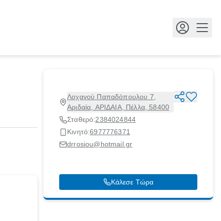
Κουμ
Λοχαγού Παπαδόπουλου 7,
Αριδαία, ΑΡΙΔΑΙΑ, Πέλλα, 58400
Σταθερό:
2384024844
Κινητό:
6977776371
drrosiou@hotmail.gr
Κάλεσε Τώρα