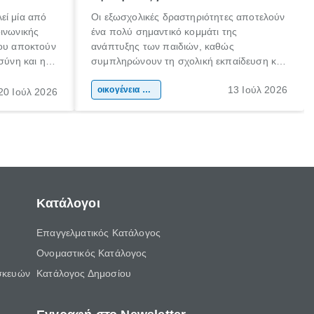
εί μία από
Οι εξωσχολικές δραστηριότητες αποτελούν
οινωνικής
ένα πολύ σημαντικό κομμάτι της
που αποκτούν
ανάπτυξης των παιδιών, καθώς
σύνη και η
συμπληρώνουν τη σχολική εκπαίδευση και
ιδιαίτερα
συμβάλλουν ουσιαστικά στη διαμόρφωση
13 Ιούλ 2026
κάθε
της προσωπικότητας, της κοινωνικότητας
οικογένεια & παιδί
20 Ιούλ 2026
ται από
και των δεξιοτήτων τους. Δεν είναι απλώς
ώσεις.
ένας τρόπος για να περνάει το παιδί τον
ελεύθερο χρόνο του.
Κατάλογοι
Επαγγελματικός Κατάλογος
Ονομαστικός Κατάλογος
σκευών
Κατάλογος Δημοσίου