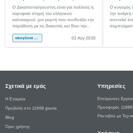
Ο Δεκαπενταύγουστος είναι για πολλούς η
Ο κνησμός ε
κορυφαία στιγμή του ελληνικού
την ανάγκη 
καλοκαιριού: μια γιορτή που συνδυάζει την
αποτελεί έν
παράδοση με τις διακοπές και δίνει την
συμπτώματα
αφορμή για ταξίδια σε κάθε γωνιά της
άνθρωποι κά
03 Αύγ 2026
χώρας. Είτε πρόκειται για λίγες μέρες
οικογένεια & παιδί
πληροφορίες
ξεγνοιασιάς είτε για μια σύντομη εξόρμηση.
καθώς μπορε
επιμένει γι
Σχετικά με εμάς
Υπηρεσίες
Επείγουσες Εργασ
Η Εταιρεία
Προσφορές 11888 
Προβολή στο 11888 giaola
Ραντεβού με Τεχνι
Blog
Όροι χρήσης