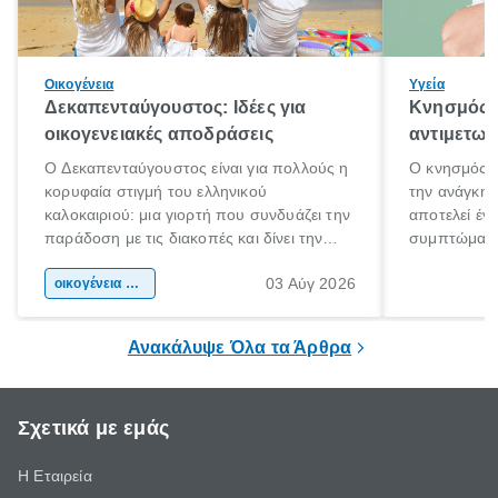
Οικογένεια
Υγεία
Δεκαπενταύγουστος: Ιδέες για
Κνησμός: 
οικογενειακές αποδράσεις
αντιμετωπ
Ο Δεκαπενταύγουστος είναι για πολλούς η
Ο κνησμός ε
κορυφαία στιγμή του ελληνικού
την ανάγκη 
καλοκαιριού: μια γιορτή που συνδυάζει την
αποτελεί έν
παράδοση με τις διακοπές και δίνει την
συμπτώματα
αφορμή για ταξίδια σε κάθε γωνιά της
άνθρωποι κά
03 Αύγ 2026
χώρας. Είτε πρόκειται για λίγες μέρες
οικογένεια & παιδί
πληροφορίες 
ξεγνοιασιάς είτε για μια σύντομη εξόρμηση.
καθώς μπορε
επιμένει για
Ανακάλυψε Όλα τα Άρθρα
Σχετικά με εμάς
Η Εταιρεία