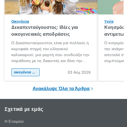
Οικογένεια
Υγεία
Δεκαπενταύγουστος: Ιδέες για
Κνησμός: 
οικογενειακές αποδράσεις
αντιμετωπ
Ο Δεκαπενταύγουστος είναι για πολλούς η
Ο κνησμός ε
κορυφαία στιγμή του ελληνικού
την ανάγκη 
καλοκαιριού: μια γιορτή που συνδυάζει την
αποτελεί έν
παράδοση με τις διακοπές και δίνει την
συμπτώματα
αφορμή για ταξίδια σε κάθε γωνιά της
άνθρωποι κά
03 Αύγ 2026
χώρας. Είτε πρόκειται για λίγες μέρες
οικογένεια & παιδί
πληροφορίες 
ξεγνοιασιάς είτε για μια σύντομη εξόρμηση.
καθώς μπορε
επιμένει για
Ανακάλυψε Όλα τα Άρθρα
Σχετικά με εμάς
Η Εταιρεία