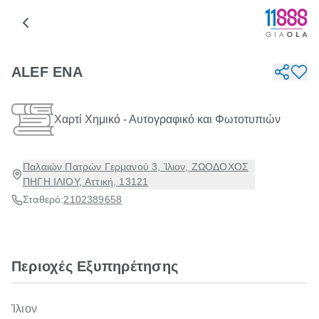
ALEF ΕΝΑ
Χαρτί Χημικό - Αυτογραφικό και Φωτοτυπιών
Παλαιών Πατρών Γερμανού 3, Ίλιον, ΖΩΟΔΟΧΟΣ
ΠΗΓΗ ΙΛΙΟΥ, Αττική, 13121
Σταθερό:
2102389658
Περιοχές Εξυπηρέτησης
Ίλιον