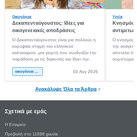
Οικογένεια
Υγεία
Δεκαπενταύγουστος: Ιδέες για
Κνησμός: 
οικογενειακές αποδράσεις
αντιμετωπ
Ο Δεκαπενταύγουστος είναι για πολλούς η
Ο κνησμός ε
κορυφαία στιγμή του ελληνικού
την ανάγκη 
καλοκαιριού: μια γιορτή που συνδυάζει την
αποτελεί έν
παράδοση με τις διακοπές και δίνει την
συμπτώματα
αφορμή για ταξίδια σε κάθε γωνιά της
άνθρωποι κά
03 Αύγ 2026
χώρας. Είτε πρόκειται για λίγες μέρες
οικογένεια & παιδί
πληροφορίες 
ξεγνοιασιάς είτε για μια σύντομη εξόρμηση.
καθώς μπορε
επιμένει για
Ανακάλυψε Όλα τα Άρθρα
Σχετικά με εμάς
Η Εταιρεία
Προβολή στο 11888 giaola