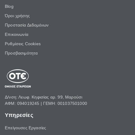
Blog
Όροι χρήσης
Προστασία Δεδομένων
Επικοινωνία
Ρυθμίσεις Cookies
Προσβασιμότητα
Δ/νση: Λεωφ. Κηφισίας αρ. 99, Μαρούσι
ΑΦΜ: 094019245 | ΓΕΜΗ: 001037501000
Υπηρεσίες
Επείγουσες Εργασίες