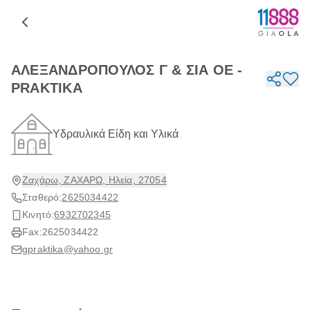
ΑΛΕΞΑΝΔΡΟΠΟΥΛΟΣ Γ & ΣΙΑ ΟΕ -
PRAKTIKA
Υδραυλικά Είδη και Υλικά
Ζαχάρω, ΖΑΧΑΡΩ, Ηλεία, 27054
Σταθερό:
2625034422
Κινητό:
6932702345
Fax:
2625034422
gpraktika@yahoo.gr