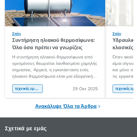
Σπίτι
Σπίτι
Συντήρηση ηλιακού θερμοσίφωνα:
Υδραυλικά
Όλα όσα πρέπει να γνωρίζεις
κλασικές 
H συντήρηση ηλιακού θερμοσίφωνα από
Όταν ακούς 
ορισμένους θεωρείται λανθασμένα χαμηλής
είμαι σίγου
σημασίας. Αρχικά, η εγκατάσταση ενός
και μόνο στ
ηλιακού θερμοσίφωνα είναι μια εξαιρετική
τις εργασίες
επένδυση, καθώς παρέχει ζεστό νερό με
ταλαιπωρία. 
29 Οκτ 2025
πολύ χαμηλό κόστος το μεγαλύτερο
τεχνικές εργασίες
υδραυλικά π
τεχνικές ε
διάστημα της ημέρας.
δεν τα αντιμ
μεγαλύτερα 
Ανακάλυψε Όλα τα Άρθρα
Σχετικά με εμάς