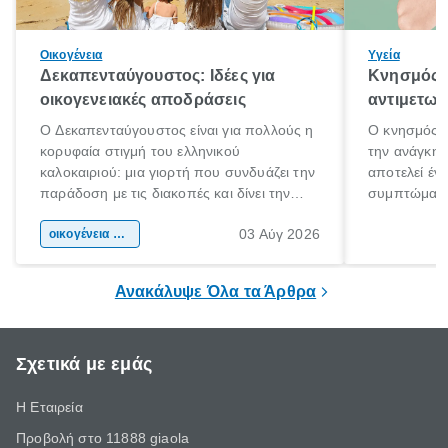
Οικογένεια
Υγεία
Δεκαπενταύγουστος: Ιδέες για
Κνησμός: 
οικογενειακές αποδράσεις
αντιμετωπ
Ο Δεκαπενταύγουστος είναι για πολλούς η
Ο κνησμός ε
κορυφαία στιγμή του ελληνικού
την ανάγκη 
καλοκαιριού: μια γιορτή που συνδυάζει την
αποτελεί έν
παράδοση με τις διακοπές και δίνει την
συμπτώματα
αφορμή για ταξίδια σε κάθε γωνιά της
άνθρωποι κά
03 Αύγ 2026
χώρας. Είτε πρόκειται για λίγες μέρες
οικογένεια & παιδί
πληροφορίες 
ξεγνοιασιάς είτε για μια σύντομη εξόρμηση.
καθώς μπορε
επιμένει για
Ανακάλυψε Όλα τα Άρθρα
Σχετικά με εμάς
Η Εταιρεία
Προβολή στο 11888 giaola