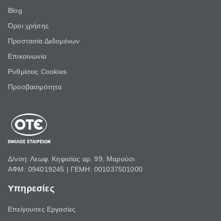
Blog
Όροι χρήσης
Προστασία Δεδομένων
Επικοινωνία
Ρυθμίσεις Cookies
Προσβασιμότητα
Δ/νση: Λεωφ. Κηφισίας αρ. 99, Μαρούσι
ΑΦΜ: 094019245 | ΓΕΜΗ: 001037501000
Υπηρεσίες
Επείγουσες Εργασίες