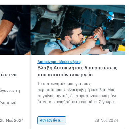
Αυτοκίνητο - Μετακινήσεις
Βλάβη Αυτοκινήτου: 5 περιπτώσεις
έπει να
που απαιτούν συνεργείο
Το αυτοκινητάκι μας για τους
περισσότερους είναι φοβερή ευκολία. Μας
ύγοντας τη
πηγαίνει παντού, δε παραπονιέται και μόνο
όταν το στερηθούμε το εκτιμάμε. Σίγουρα
 ένα απλό
κάποιοι το προσέχουν ιδιαιτέρως και το
φροντίζουν συχνά! Είμαστε όμως και εμείς,
 το ίδιο. Ο
που αν παρουσιαστεί μία βλάβη (ειδικά αν
28 Νοέ 2024
28 Νοέ 2024
ήτου, είναι
συνεργείο αυτοκινήτου
δε τη θεωρούμε σοβαρή) θα αναβάλουμε
αθαρισμός