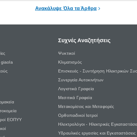
του εσωτερικού μέρους ενός α
Ανακάλυψε Όλα τα Άρθρα
Συχνές Αναζητήσεις
ίες
Ψυκτικοί
giaola
Κλιματισμός
κούς
Επισκευές - Συντήρηση Ηλεκτρικών Συ
Συνεργεία Αυτοκινήτων
Λογιστικά Γραφεία
Μεσιτικά Γραφεία
ρμακεία
Μετακομίσεις και Μεταφορές
σοκομεία
Ορθοπαιδικοί Ιατροί
τροί ΕΟΠΥΥ
Ηλεκτρολόγοι - Ηλεκτρικές Εγκαταστάσε
κοί
Υδραυλικές εργασίες και Εγκαταστάσεις