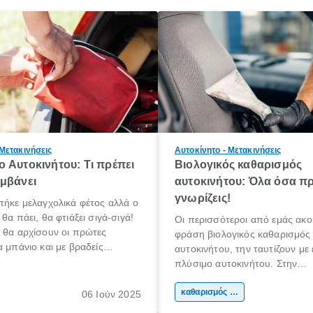
 Μετακινήσεις
Αυτοκίνητο - Μετακινήσεις
 Αυτοκινήτου: Τι πρέπει
Βιολογικός καθαρισμός
μβάνει
αυτοκινήτου: Όλα όσα πρ
γνωρίζεις!
πήκε μελαγχολικά φέτος αλλά ο
θα πάει, θα φτιάξει σιγά-σιγά!
Οι περισσότεροι από εμάς ακο
 θα αρχίσουν οι πρώτες
φράση βιολογικός καθαρισμός
α μπάνιο και με βραδείς
αυτοκινήτου, την ταυτίζουν με
αρχίσουμε κάποιοι να
πλύσιμο αυτοκινήτου. Στην
για διακοπές!
πραγματικότητα όμως, δεν είναι
βιολογικός καθαρισμός αυτοκιν
καθαρισμός αυτοκινήτου
06 Ιούν 2025
ουσιαστικά ένας βαθύτερος κ