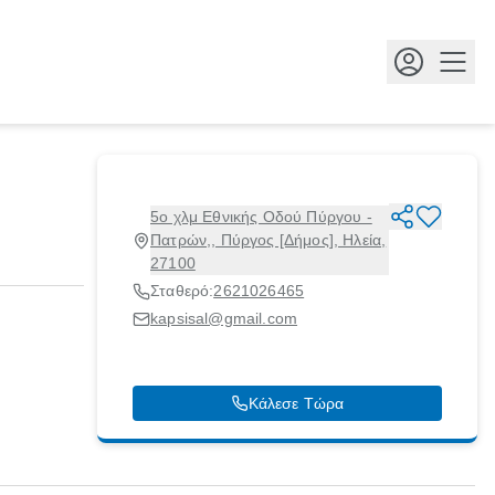
Κουμ
5ο χλμ Εθνικής Οδού Πύργου -
Πατρών,, Πύργος [Δήμος], Ηλεία,
27100
Σταθερό:
2621026465
kapsisal@gmail.com
Κάλεσε Τώρα