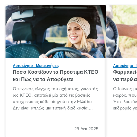
Αυτοκίνητο - Μετακινήσεις
Αυτοκίνητο -
Πόσο Κοστίζουν τα Πρόστιμα ΚΤΕΟ
Φαρμακείο
και Πώς να τα Αποφύγετε
να περιλα
Ο τεχνικός έλεγχος του οχήματος, γνωστός
Ο Ιούνιος μ
ως ΚΤΕΟ, αποτελεί μία από τις βασικές
καιρός, που 
υποχρεώσεις κάθε οδηγού στην Ελλάδα.
Έτσι λοιπόν
Δεν είναι απλώς μια τυπική διαδικασία,
εκδρομές γι
αλλά ένα ουσιαστικό μέτρο για την
ρυθμούς θα 
ασφάλεια των επιβατών, των άλλων
πηγαίνουμε 
οδηγών και του περιβάλλοντος. Ωστόσο,
29 Δεκ 2025
πολλοί ιδιοκτήτες οχημάτων αμελούν την