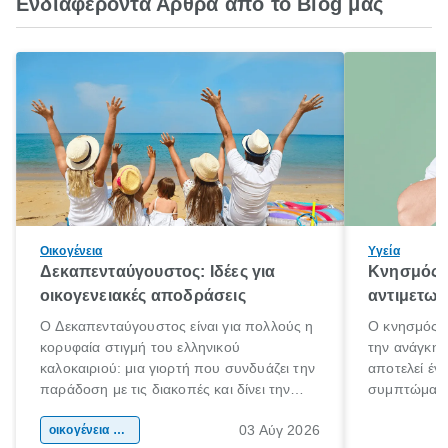
Ενδιαφέροντα Άρθρα από το Blog μας
Οικογένεια
Υγεία
Δεκαπενταύγουστος: Ιδέες για
Κνησμός: 
οικογενειακές αποδράσεις
αντιμετωπ
Ο Δεκαπενταύγουστος είναι για πολλούς η
Ο κνησμός ε
κορυφαία στιγμή του ελληνικού
την ανάγκη 
καλοκαιριού: μια γιορτή που συνδυάζει την
αποτελεί έν
παράδοση με τις διακοπές και δίνει την
συμπτώματα
αφορμή για ταξίδια σε κάθε γωνιά της
άνθρωποι κά
03 Αύγ 2026
χώρας. Είτε πρόκειται για λίγες μέρες
οικογένεια & παιδί
πληροφορίες 