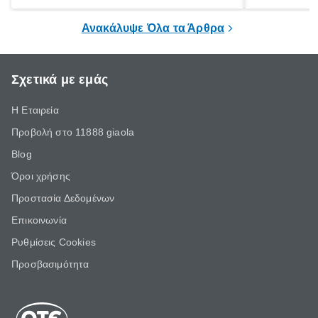
ξεγνοιασιάς είτε για μια σύντομη εξόρμηση.
καθώς μπορε
επιμένει για
Ανακάλυψε Όλα τα Άρθρα
Σχετικά με εμάς
Η Εταιρεία
Προβολή στο 11888 giaola
Blog
Όροι χρήσης
Προστασία Δεδομένων
Επικοινωνία
Ρυθμίσεις Cookies
Προσβασιμότητα