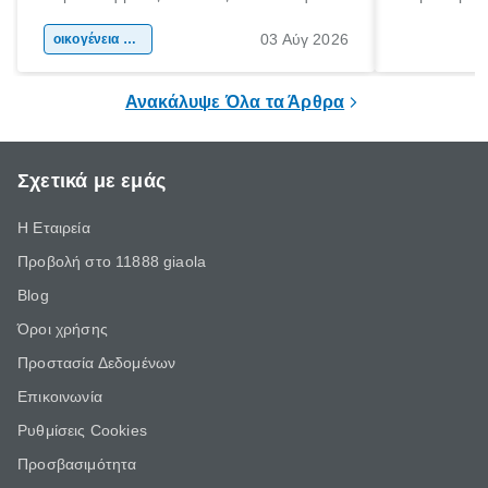
αφορμή για ταξίδια σε κάθε γωνιά της
άνθρωποι κά
03 Αύγ 2026
χώρας. Είτε πρόκειται για λίγες μέρες
οικογένεια & παιδί
πληροφορίες 
ξεγνοιασιάς είτε για μια σύντομη εξόρμηση.
καθώς μπορε
επιμένει για
Ανακάλυψε Όλα τα Άρθρα
Σχετικά με εμάς
Η Εταιρεία
Προβολή στο 11888 giaola
Blog
Όροι χρήσης
Προστασία Δεδομένων
Επικοινωνία
Ρυθμίσεις Cookies
Προσβασιμότητα