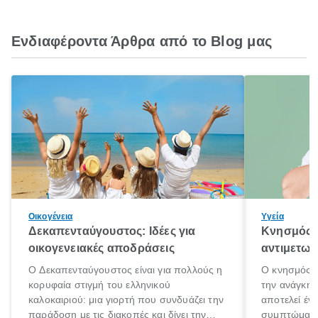
Ενδιαφέροντα Άρθρα από το Blog μας
Οικογένεια
Υγεία
Δεκαπενταύγουστος: Ιδέες για
Κνησμός: 
οικογενειακές αποδράσεις
αντιμετωπ
Ο Δεκαπενταύγουστος είναι για πολλούς η
Ο κνησμός ε
κορυφαία στιγμή του ελληνικού
την ανάγκη 
καλοκαιριού: μια γιορτή που συνδυάζει την
αποτελεί έν
παράδοση με τις διακοπές και δίνει την
συμπτώματα