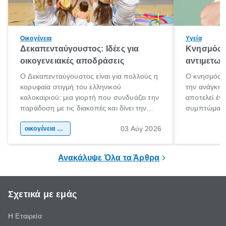
Οικογένεια
Υγεία
Δεκαπενταύγουστος: Ιδέες για
Κνησμός: 
οικογενειακές αποδράσεις
αντιμετωπ
Ο Δεκαπενταύγουστος είναι για πολλούς η
Ο κνησμός ε
κορυφαία στιγμή του ελληνικού
την ανάγκη 
καλοκαιριού: μια γιορτή που συνδυάζει την
αποτελεί έν
παράδοση με τις διακοπές και δίνει την
συμπτώματα
αφορμή για ταξίδια σε κάθε γωνιά της
άνθρωποι κά
03 Αύγ 2026
χώρας. Είτε πρόκειται για λίγες μέρες
οικογένεια & παιδί
πληροφορίες 
ξεγνοιασιάς είτε για μια σύντομη εξόρμηση.
καθώς μπορε
επιμένει για
Ανακάλυψε Όλα τα Άρθρα
Σχετικά με εμάς
Η Εταιρεία