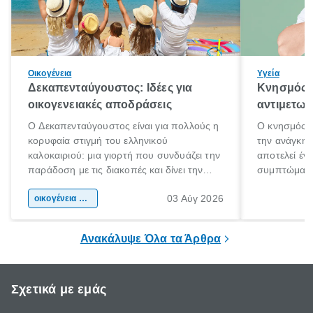
Οικογένεια
Υγεία
Δεκαπενταύγουστος: Ιδέες για
Κνησμός: 
οικογενειακές αποδράσεις
αντιμετωπ
Ο Δεκαπενταύγουστος είναι για πολλούς η
Ο κνησμός ε
κορυφαία στιγμή του ελληνικού
την ανάγκη 
καλοκαιριού: μια γιορτή που συνδυάζει την
αποτελεί έν
παράδοση με τις διακοπές και δίνει την
συμπτώματα
αφορμή για ταξίδια σε κάθε γωνιά της
άνθρωποι κά
03 Αύγ 2026
χώρας. Είτε πρόκειται για λίγες μέρες
οικογένεια & παιδί
πληροφορίες 
ξεγνοιασιάς είτε για μια σύντομη εξόρμηση.
καθώς μπορε
επιμένει για
Ανακάλυψε Όλα τα Άρθρα
Σχετικά με εμάς