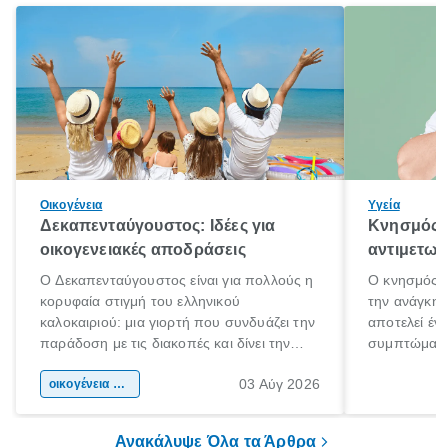
Οικογένεια
Υγεία
Δεκαπενταύγουστος: Ιδέες για
Κνησμός: 
οικογενειακές αποδράσεις
αντιμετωπ
Ο Δεκαπενταύγουστος είναι για πολλούς η
Ο κνησμός ε
κορυφαία στιγμή του ελληνικού
την ανάγκη 
καλοκαιριού: μια γιορτή που συνδυάζει την
αποτελεί έν
παράδοση με τις διακοπές και δίνει την
συμπτώματα
αφορμή για ταξίδια σε κάθε γωνιά της
άνθρωποι κά
03 Αύγ 2026
χώρας. Είτε πρόκειται για λίγες μέρες
οικογένεια & παιδί
πληροφορίες 
ξεγνοιασιάς είτε για μια σύντομη εξόρμηση.
καθώς μπορε
επιμένει για
Ανακάλυψε Όλα τα Άρθρα