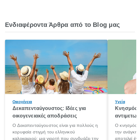
Ενδιαφέροντα Άρθρα από το Blog μας
Οικογένεια
Υγεία
Δεκαπενταύγουστος: Ιδέες για
Κνησμός: 
οικογενειακές αποδράσεις
αντιμετωπ
Ο Δεκαπενταύγουστος είναι για πολλούς η
Ο κνησμός ε
κορυφαία στιγμή του ελληνικού
την ανάγκη 
καλοκαιριού: μια γιορτή που συνδυάζει την
αποτελεί έν