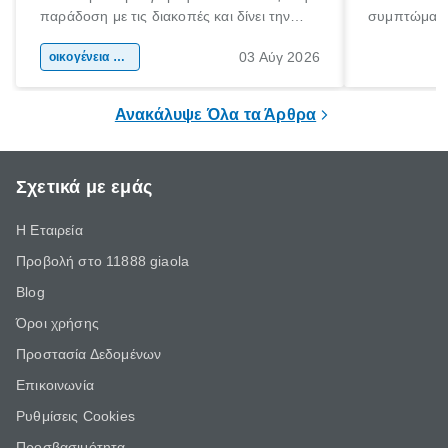
παράδοση με τις διακοπές και δίνει την
συμπτώματα
αφορμή για ταξίδια σε κάθε γωνιά της
άνθρωποι κά
03 Αύγ 2026
χώρας. Είτε πρόκειται για λίγες μέρες
οικογένεια & παιδί
πληροφορίες 
ξεγνοιασιάς είτε για μια σύντομη εξόρμηση.
καθώς μπορε
επιμένει για
Ανακάλυψε Όλα τα Άρθρα
Σχετικά με εμάς
Η Εταιρεία
Προβολή στο 11888 giaola
Blog
Όροι χρήσης
Προστασία Δεδομένων
Επικοινωνία
Ρυθμίσεις Cookies
Προσβασιμότητα