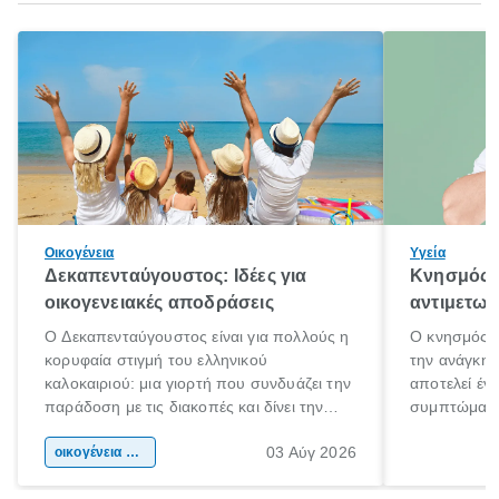
Οικογένεια
Υγεία
Δεκαπενταύγουστος: Ιδέες για
Κνησμός: 
οικογενειακές αποδράσεις
αντιμετωπ
Ο Δεκαπενταύγουστος είναι για πολλούς η
Ο κνησμός ε
κορυφαία στιγμή του ελληνικού
την ανάγκη 
καλοκαιριού: μια γιορτή που συνδυάζει την
αποτελεί έν
παράδοση με τις διακοπές και δίνει την
συμπτώματα
αφορμή για ταξίδια σε κάθε γωνιά της
άνθρωποι κά
03 Αύγ 2026
χώρας. Είτε πρόκειται για λίγες μέρες
οικογένεια & παιδί
πληροφορίες 
ξεγνοιασιάς είτε για μια σύντομη εξόρμηση.
καθώς μπορε