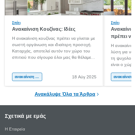
Σπίτι
Σπίτι
Ανακαίνιση Κουζίνας: Ιδέες
Ανακαίνισ
πρέπει να
Η ανακαίνιση κουζίνας πρέπει να γίνεται με
σωστή οργάνωση και ιδιαίτερη προσοχή.
Η ανακαίνιση
Καταρχάς, αποτελεί αυτόν τον χώρο του
λύση για να
σπιτιού που σίγουρα όλοι μας θα θέλαμε
τη ψυχολογί
να περνάμε τον χρόνο μας. Εντάξει ίσως
είναι ο χώρ
και μερικοί να το κάνουμε! Είναι
50% του χρό
αναμφισβήτητα η “καρδιά” του σπιτιού.
18 Αύγ 2025
ανακαίνιση σπιτιού
Επομένως, θ
ανακα
που νιώθεις 
ξεκουράζει.
Ανακάλυψε Όλα τα Άρθρα
Σχετικά με εμάς
Η Εταιρεία