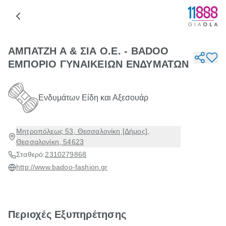
ΑΜΠΑΤΖΗ Α & ΣΙΑ Ο.Ε. - BADOO
ΕΜΠΟΡΙΟ ΓΥΝΑΙΚΕΙΩΝ ΕΝΔΥΜΑΤΩΝ
Ενδυμάτων Είδη και Αξεσουάρ
Μητροπόλεως 53, Θεσσαλονίκη [Δήμος],
Θεσσαλονίκη, 54623
Σταθερό:
2310279868
http://www.badoo-fashion.gr
Περιοχές Εξυπηρέτησης