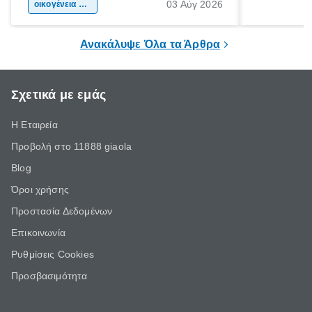
03 Αύγ 2026
χώρας. Είτε πρόκειται για λίγες μέρες
οικογένεια & παιδί
πληροφορίες 
ξεγνοιασιάς είτε για μια σύντομη εξόρμηση.
καθώς μπορε
επιμένει για
Ανακάλυψε Όλα τα Άρθρα
Σχετικά με εμάς
Η Εταιρεία
Προβολή στο 11888 giaola
Blog
Όροι χρήσης
Προστασία Δεδομένων
Επικοινωνία
Ρυθμίσεις Cookies
Προσβασιμότητα