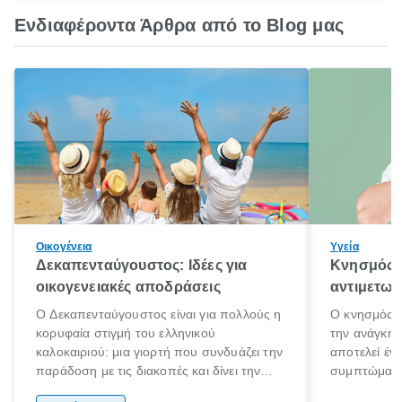
Ενδιαφέροντα Άρθρα από το Blog μας
Οικογένεια
Υγεία
Δεκαπενταύγουστος: Ιδέες για
Κνησμός: 
οικογενειακές αποδράσεις
αντιμετωπ
Ο Δεκαπενταύγουστος είναι για πολλούς η
Ο κνησμός ε
κορυφαία στιγμή του ελληνικού
την ανάγκη 
καλοκαιριού: μια γιορτή που συνδυάζει την
αποτελεί έν
παράδοση με τις διακοπές και δίνει την
συμπτώματα
αφορμή για ταξίδια σε κάθε γωνιά της
άνθρωποι κά