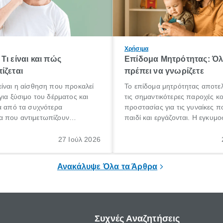
Χρήσιμα
Τι είναι και πώς
Επίδομα Μητρότητας: Ό
ίζεται
πρέπει να γνωρίζετε
ίναι η αίσθηση που προκαλεί
Το επίδομα μητρότητας αποτελ
για ξύσιμο του δέρματος και
τις σημαντικότερες παροχές κ
α από τα συχνότερα
προστασίας για τις γυναίκες 
 που αντιμετωπίζουν
παιδί και εργάζονται. Η εγκυμο
θε ηλικίας. Πολλοί αναζητούν
γέννηση ενός παιδιού είναι μια 
 για το «κνησμός τι είναι»,
σημαντική περίοδος στη ζωή 
27 Ιούλ 2026
ί να εμφανιστεί ξαφνικά ή να
οικογένειας, η οποία συνοδεύε
α μεγάλο χρονικό διάστημα.
αυξημένες ανάγκες και υποχρε
Ανακάλυψε Όλα τα Άρθρα
Συχνές Αναζητήσεις