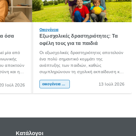
Οικογένεια
λα όσα
Εξωσχολικές δραστηριότητες: Τα
οφέλη τους για τα παιδιά
εί μία από
Οι εξωσχολικές δραστηριότητες αποτελούν
οινωνικής
ένα πολύ σημαντικό κομμάτι της
που αποκτούν
ανάπτυξης των παιδιών, καθώς
σύνη και η
συμπληρώνουν τη σχολική εκπαίδευση και
ιδιαίτερα
συμβάλλουν ουσιαστικά στη διαμόρφωση
13 Ιούλ 2026
κάθε
της προσωπικότητας, της κοινωνικότητας
οικογένεια & παιδί
20 Ιούλ 2026
ται από
και των δεξιοτήτων τους. Δεν είναι απλώς
ώσεις.
ένας τρόπος για να περνάει το παιδί τον
ελεύθερο χρόνο του.
Κατάλογοι