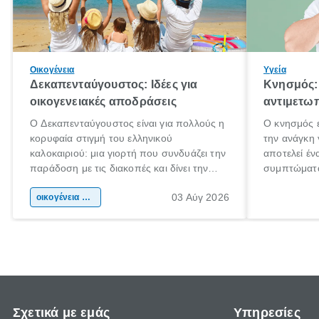
Οικογένεια
Υγεία
Δεκαπενταύγουστος: Ιδέες για
Κνησμός: 
οικογενειακές αποδράσεις
αντιμετωπ
Ο Δεκαπενταύγουστος είναι για πολλούς η
Ο κνησμός ε
κορυφαία στιγμή του ελληνικού
την ανάγκη 
καλοκαιριού: μια γιορτή που συνδυάζει την
αποτελεί έν
παράδοση με τις διακοπές και δίνει την
συμπτώματα
αφορμή για ταξίδια σε κάθε γωνιά της
άνθρωποι κά
03 Αύγ 2026
χώρας. Είτε πρόκειται για λίγες μέρες
οικογένεια & παιδί
πληροφορίες
ξεγνοιασιάς είτε για μια σύντομη εξόρμηση.
καθώς μπορε
επιμένει γι
Σχετικά με εμάς
Υπηρεσίες