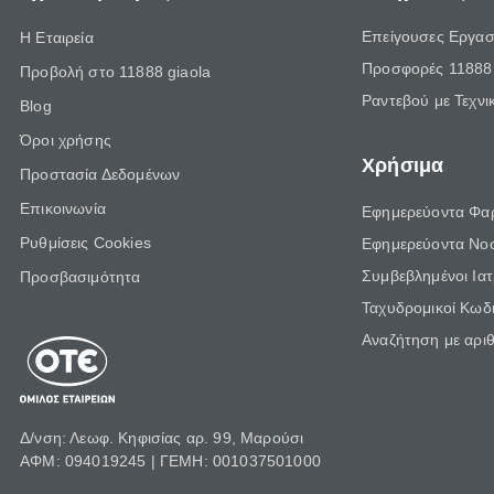
Επείγουσες Εργασ
Η Εταιρεία
Προσφορές 11888 
Προβολή στο 11888 giaola
Ραντεβού με Τεχνι
Blog
Όροι χρήσης
Χρήσιμα
Προστασία Δεδομένων
Επικοινωνία
Εφημερεύοντα Φα
Ρυθμίσεις Cookies
Εφημερεύοντα Νο
Συμβεβλημένοι Ια
Προσβασιμότητα
Ταχυδρομικοί Κωδι
Αναζήτηση με αρι
Δ/νση: Λεωφ. Κηφισίας αρ. 99, Μαρούσι
ΑΦΜ: 094019245 | ΓΕΜΗ: 001037501000