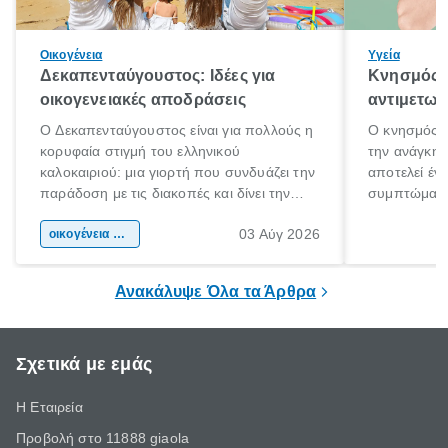
Οικογένεια
Υγεία
Δεκαπενταύγουστος: Ιδέες για
Κνησμός: 
οικογενειακές αποδράσεις
αντιμετωπ
Ο Δεκαπενταύγουστος είναι για πολλούς η
Ο κνησμός ε
κορυφαία στιγμή του ελληνικού
την ανάγκη 
καλοκαιριού: μια γιορτή που συνδυάζει την
αποτελεί έν
παράδοση με τις διακοπές και δίνει την
συμπτώματα
αφορμή για ταξίδια σε κάθε γωνιά της
άνθρωποι κά
03 Αύγ 2026
χώρας. Είτε πρόκειται για λίγες μέρες
οικογένεια & παιδί
πληροφορίες 
ξεγνοιασιάς είτε για μια σύντομη εξόρμηση.
καθώς μπορε
επιμένει για
Ανακάλυψε Όλα τα Άρθρα
Σχετικά με εμάς
Η Εταιρεία
Προβολή στο 11888 giaola