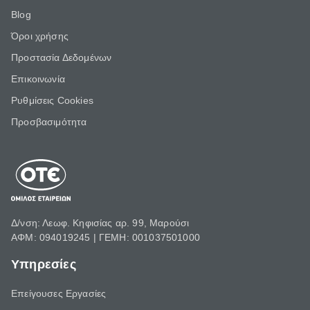
Blog
Όροι χρήσης
Προστασία Δεδομένων
Επικοινωνία
Ρυθμίσεις Cookies
Προσβασιμότητα
Δ/νση: Λεωφ. Κηφισίας αρ. 99, Μαρούσι
ΑΦΜ: 094019245 | ΓΕΜΗ: 001037501000
Υπηρεσίες
Επείγουσες Εργασίες