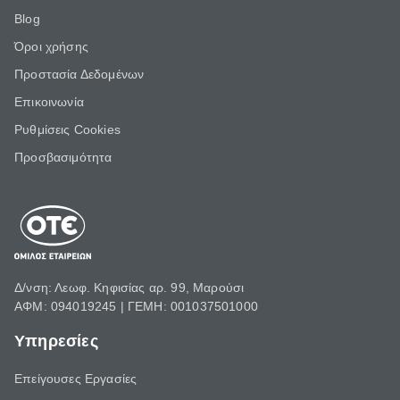
Blog
Όροι χρήσης
Προστασία Δεδομένων
Επικοινωνία
Ρυθμίσεις Cookies
Προσβασιμότητα
Δ/νση: Λεωφ. Κηφισίας αρ. 99, Μαρούσι
ΑΦΜ: 094019245 | ΓΕΜΗ: 001037501000
Υπηρεσίες
Επείγουσες Εργασίες