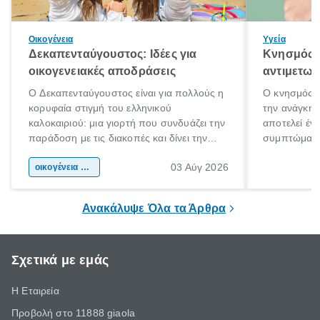
Οικογένεια
Υγεία
Δεκαπενταύγουστος: Ιδέες για
Κνησμός: 
οικογενειακές αποδράσεις
αντιμετωπ
Ο Δεκαπενταύγουστος είναι για πολλούς η
Ο κνησμός ε
κορυφαία στιγμή του ελληνικού
την ανάγκη 
καλοκαιριού: μια γιορτή που συνδυάζει την
αποτελεί έν
παράδοση με τις διακοπές και δίνει την
συμπτώματα
αφορμή για ταξίδια σε κάθε γωνιά της
άνθρωποι κά
03 Αύγ 2026
χώρας. Είτε πρόκειται για λίγες μέρες
οικογένεια & παιδί
πληροφορίες 
ξεγνοιασιάς είτε για μια σύντομη εξόρμηση.
καθώς μπορε
επιμένει για
Ανακάλυψε Όλα τα Άρθρα
Σχετικά με εμάς
Η Εταιρεία
Προβολή στο 11888 giaola