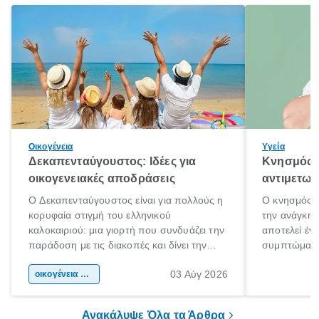
Οικογένεια
Υγεία
Δεκαπενταύγουστος: Ιδέες για
Κνησμός: 
οικογενειακές αποδράσεις
αντιμετωπ
Ο Δεκαπενταύγουστος είναι για πολλούς η
Ο κνησμός ε
κορυφαία στιγμή του ελληνικού
την ανάγκη 
καλοκαιριού: μια γιορτή που συνδυάζει την
αποτελεί έν
παράδοση με τις διακοπές και δίνει την
συμπτώματα
αφορμή για ταξίδια σε κάθε γωνιά της
άνθρωποι κά
03 Αύγ 2026
χώρας. Είτε πρόκειται για λίγες μέρες
οικογένεια & παιδί
πληροφορίες 
ξεγνοιασιάς είτε για μια σύντομη εξόρμηση.
καθώς μπορε
επιμένει για
Ανακάλυψε Όλα τα Άρθρα