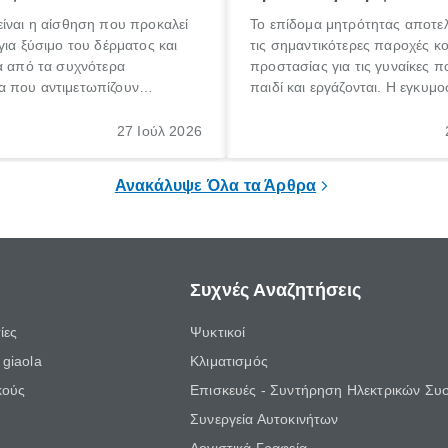
ίναι η αίσθηση που προκαλεί
Το επίδομα μητρότητας αποτελ
για ξύσιμο του δέρματος και
τις σημαντικότερες παροχές κ
α από τα συχνότερα
προστασίας για τις γυναίκες 
 που αντιμετωπίζουν
παιδί και εργάζονται. Η εγκυμο
θε ηλικίας. Πολλοί αναζητούν
γέννηση ενός παιδιού είναι μια 
 για το «κνησμός τι είναι»,
σημαντική περίοδος στη ζωή 
27 Ιούλ 2026
ί να εμφανιστεί ξαφνικά ή να
οικογένειας, η οποία συνοδεύε
α μεγάλο χρονικό διάστημα.
αυξημένες ανάγκες και υποχρε
Ανακάλυψε Όλα τα Άρθρα
Συχνές Αναζητήσεις
ίες
Ψυκτικοί
giaola
Κλιματισμός
κούς
Επισκευές - Συντήρηση Ηλεκτρικών Συ
Συνεργεία Αυτοκινήτων