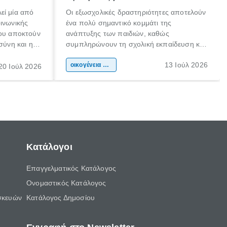
εί μία από
Οι εξωσχολικές δραστηριότητες αποτελούν
οινωνικής
ένα πολύ σημαντικό κομμάτι της
που αποκτούν
ανάπτυξης των παιδιών, καθώς
σύνη και η
συμπληρώνουν τη σχολική εκπαίδευση και
ιδιαίτερα
συμβάλλουν ουσιαστικά στη διαμόρφωση
13 Ιούλ 2026
κάθε
της προσωπικότητας, της κοινωνικότητας
οικογένεια & παιδί
20 Ιούλ 2026
ται από
και των δεξιοτήτων τους. Δεν είναι απλώς
ώσεις.
ένας τρόπος για να περνάει το παιδί τον
ελεύθερο χρόνο του.
Κατάλογοι
Επαγγελματικός Κατάλογος
Ονομαστικός Κατάλογος
σκευών
Κατάλογος Δημοσίου