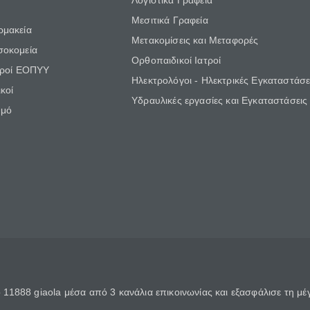
Λογιστικά Γραφεία
Μεσιτικά Γραφεία
ρμακεία
Μετακομίσεις και Μεταφορές
σοκομεία
Ορθοπαιδικοί Ιατροί
τροί ΕΟΠΥΥ
Ηλεκτρολόγοι - Ηλεκτρικές Εγκαταστάσε
κοί
Υδραυλικές εργασίες και Εγκαταστάσεις
θμό
11888 giaola μέσα από 3 κανάλια επικοινωνίας και εξασφάλισε τη μ