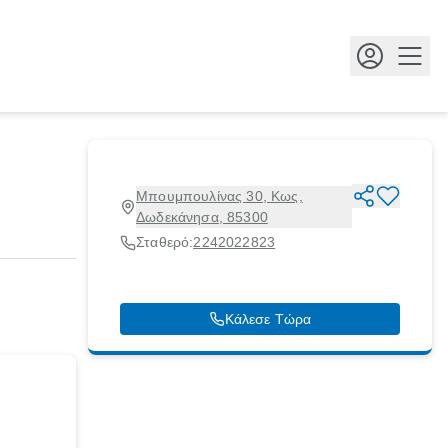
Κουμ
Μπουμπουλίνας 30, Κως,
Δωδεκάνησα, 85300
Σταθερό:
2242022823
Κάλεσε Τώρα