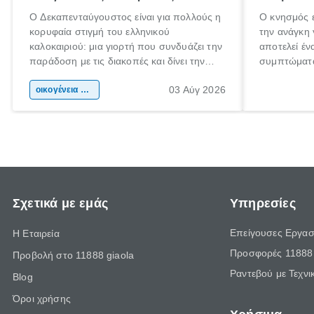
Ο Δεκαπενταύγουστος είναι για πολλούς η
Ο κνησμός ε
κορυφαία στιγμή του ελληνικού
την ανάγκη 
καλοκαιριού: μια γιορτή που συνδυάζει την
αποτελεί έν
παράδοση με τις διακοπές και δίνει την
συμπτώματα
αφορμή για ταξίδια σε κάθε γωνιά της
άνθρωποι κά
03 Αύγ 2026
χώρας. Είτε πρόκειται για λίγες μέρες
οικογένεια & παιδί
πληροφορίες
ξεγνοιασιάς είτε για μια σύντομη εξόρμηση.
καθώς μπορε
επιμένει γι
Σχετικά με εμάς
Υπηρεσίες
Επείγουσες Εργασ
Η Εταιρεία
Προσφορές 11888 
Προβολή στο 11888 giaola
Ραντεβού με Τεχνι
Blog
Όροι χρήσης